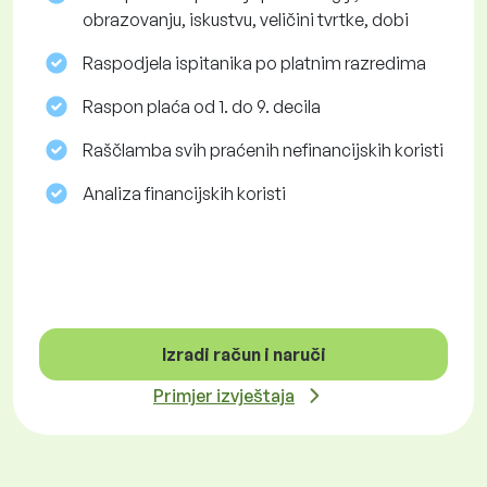
obrazovanju, iskustvu, veličini tvrtke, dobi
Raspodjela ispitanika po platnim razredima
Raspon plaća od 1. do 9. decila
Raščlamba svih praćenih nefinancijskih koristi
Analiza financijskih koristi
Izradi račun i naruči
Primjer izvještaja