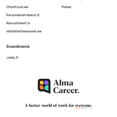
Otsintood.ee
Pulser
Personaloatrankos.lt
Recruitment.lv
Varbamisteenused.ee
Scandinavia
Jobly.fi
A better world of work for
everyone
.