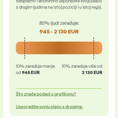
Besplatno i anonimno usporedite svoju plaću
s drugim ljudima na istoj poziciji i u istoj regiji.
80% ljudi zarađuje:
945 - 2 130 EUR
10% zarađuje manje
10% zarađuje više od
od
945 EUR
2 130 EUR
Što znače podaci u grafikonu?
Usporedite svoju plaću s drugima.