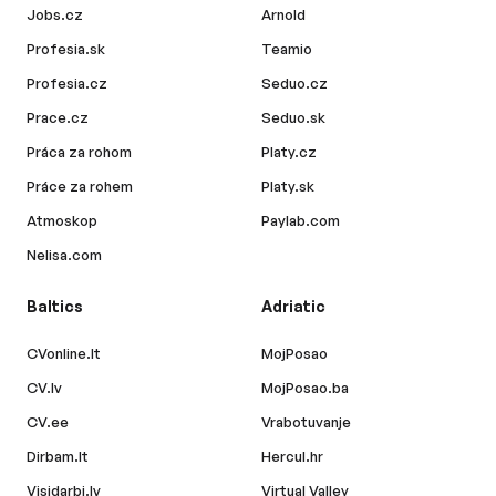
Jobs.cz
Arnold
Profesia.sk
Teamio
Profesia.cz
Seduo.cz
Prace.cz
Seduo.sk
Práca za rohom
Platy.cz
Práce za rohem
Platy.sk
Atmoskop
Paylab.com
Nelisa.com
Baltics
Adriatic
CVonline.lt
MojPosao
CV.lv
MojPosao.ba
CV.ee
Vrabotuvanje
Dirbam.lt
Hercul.hr
Visidarbi.lv
Virtual Valley