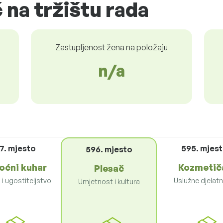
 na tržištu rada
Zastupljenost žena na položaju
n/a
7. mjesto
595. mjes
596. mjesto
ćni kuhar
Kozmetič
Plesač
i ugostiteljstvo
Uslužne djelatn
Umjetnost i kultura