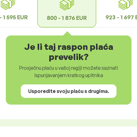
- 1 595 EUR
923 - 1 697
800 - 1 876 EUR
Je li taj raspon plaća
prevelik?
Prosječnu plaću u vašoj regiji možete saznati
ispunjavanjem kratkog upitnika
Usporedite svoju plaću s drugima.