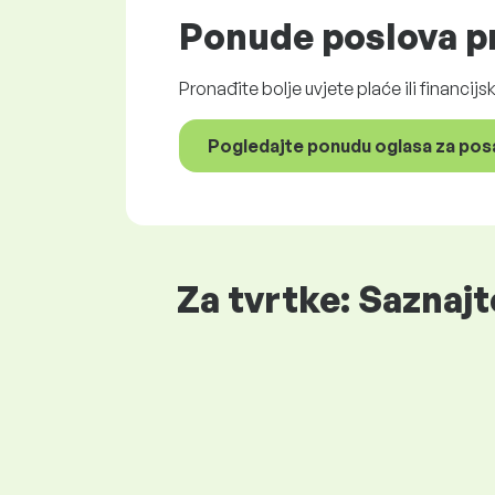
Ponude poslova
pr
Pronađite bolje uvjete plaće ili financij
Pogledajte ponudu oglasa za pos
Za tvrtke: Saznajt