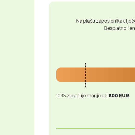
Na plaću zaposlenika utječe 
Besplatno i ano
10% zarađuje manje od
800 EUR