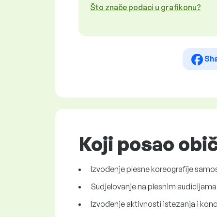
Što znače podaci u grafikonu?
Sh
Koji posao obi
Izvođenje plesne koreografije samost
Sudjelovanje na plesnim audicijama
Izvođenje aktivnosti istezanja i kondic