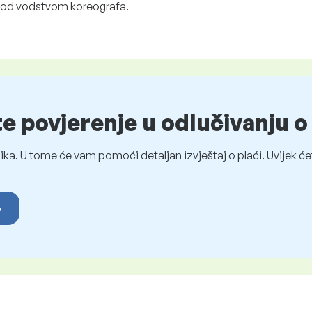
 pod vodstvom koreografa.
te povjerenje u odlučivanju 
ka. U tome će vam pomoći detaljan izvještaj o plaći. Uvijek ćet
o