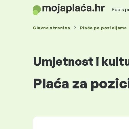
Popis po
Glavna stranica
Plaće
po pozicijama
Umjetnost i kult
Plaća za pozic