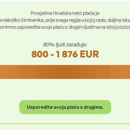
Prosječna Hrvatska neto plaća je
nekoliko čimbenika, prije svega regija u kojoj rade, duljina iskus
nimno usporedite svoju plaću s drugim ljudima na istoj poziciji i
80% ljudi zarađuje:
800 - 1 876 EUR
Usporedite svoju plaću s drugima.