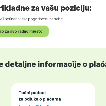
ikladne za vašu poziciju:
ske i nefinancijske pogodnosti za sebe.
ao za ovo radno mjesto
e detaljne informacije o plać
Točni podaci
za odluke o plaćama