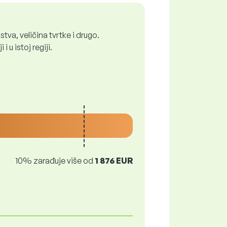
tva, veličina tvrtke i drugo.
 u istoj regiji.
10% zarađuje više od
1 876 EUR