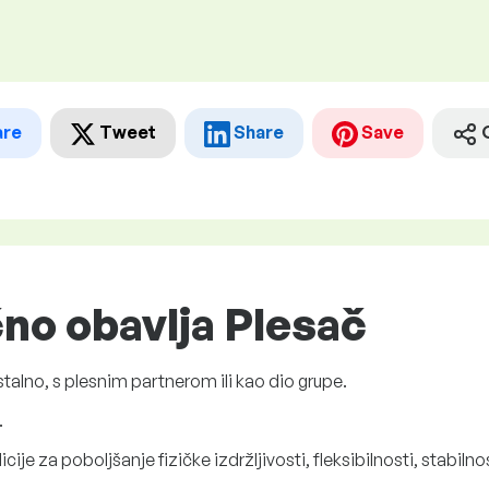
are
Tweet
Share
Save
čno obavlja Plesač
alno, s plesnim partnerom ili kao dio grupe.
.
ije za poboljšanje fizičke izdržljivosti, fleksibilnosti, stabilnos