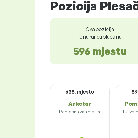
Pozicija Plesač
Ova pozicija
je na rangu plaća na
596 mjestu
635. mjesto
59
Anketar
Pomo
Pomoćna zanimanja
Turizam 