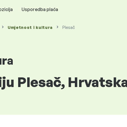
zicija
Usporedba plaća
Umjetnost i kultura
Plesač
ura
iju Plesač, Hrvatsk