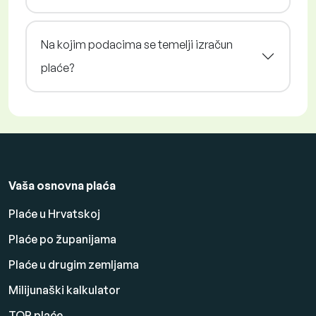
Na kojim podacima se temelji izračun
plaće?
Vaša osnovna plaća
Plaće u Hrvatskoj
Plaće po županijama
Plaće u drugim zemljama
Milijunaški kalkulator
TOP plaće