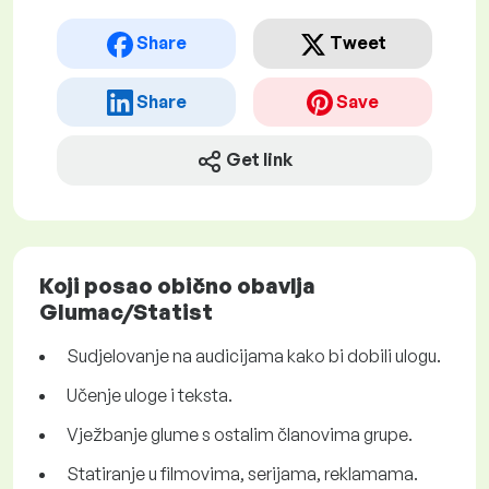
Share
Tweet
Share
Save
Get link
Koji posao obično obavlja
Glumac/Statist
Sudjelovanje na audicijama kako bi dobili ulogu.
Učenje uloge i teksta.
Vježbanje glume s ostalim članovima grupe.
Statiranje u filmovima, serijama, reklamama.