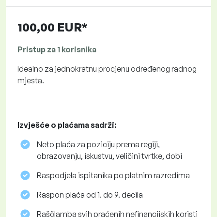
100,00 EUR*
Pristup za 1 korisnika
Idealno za jednokratnu procjenu određenog radnog
mjesta.
Izvješće o plaćama sadrži:
Neto plaća za poziciju prema regiji,
obrazovanju, iskustvu, veličini tvrtke, dobi
Raspodjela ispitanika po platnim razredima
Raspon plaća od 1. do 9. decila
Raščlamba svih praćenih nefinancijskih koristi