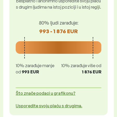
Besplatno i anonimno usporedite svoju plaću
s drugim ljudima na istoj poziciji i u istoj regiji.
80% ljudi zarađuje:
993 - 1 876 EUR
10% zarađuje manje
10% zarađuje više od
od
993 EUR
1 876 EUR
Što znače podaci u grafikonu?
Usporedite svoju plaću s drugima.