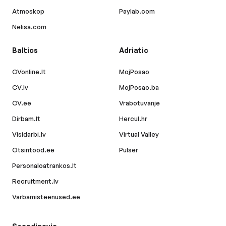
Atmoskop
Paylab.com
Nelisa.com
Baltics
Adriatic
CVonline.lt
MojPosao
CV.lv
MojPosao.ba
CV.ee
Vrabotuvanje
Dirbam.lt
Hercul.hr
Visidarbi.lv
Virtual Valley
Otsintood.ee
Pulser
Personaloatrankos.lt
Recruitment.lv
Varbamisteenused.ee