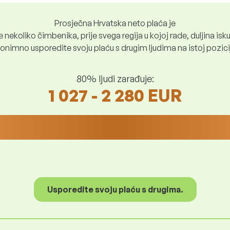
Prosječna Hrvatska neto plaća je
nekoliko čimbenika, prije svega regija u kojoj rade, duljina iskus
nimno usporedite svoju plaću s drugim ljudima na istoj poziciji i
80% ljudi zarađuje:
1 027 - 2 280 EUR
Usporedite svoju plaću s drugima.