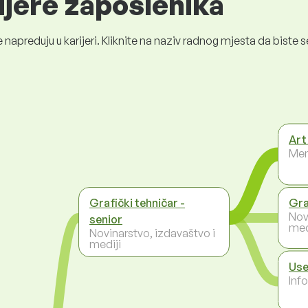
ijere zaposlenika
 napreduju u karijeri. Kliknite na naziv radnog mjesta da bist
Art
Men
Grafički tehničar -
Gra
Nov
senior
med
Novinarstvo, izdavaštvo i
mediji
Use
Inf