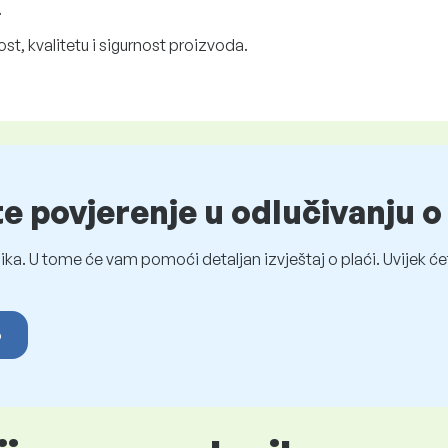
.
t, kvalitetu i sigurnost proizvoda.
te povjerenje u odlučivanju 
ka. U tome će vam pomoći detaljan izvještaj o plaći. Uvijek ćet
o