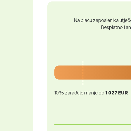
Na plaću zaposlenika utječe 
Besplatno i ano
10% zarađuje manje od
1 027 EUR