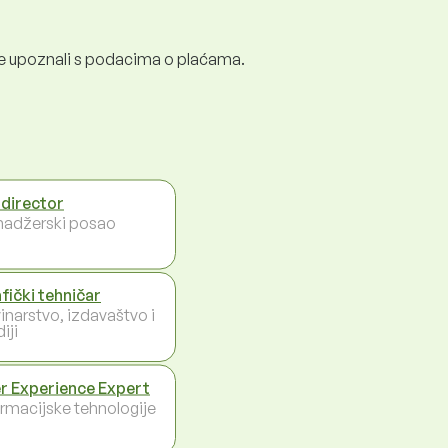
e se upoznali s podacima o plaćama.
 director
adžerski posao
fički tehničar
inarstvo, izdavaštvo i
iji
r Experience Expert
ormacijske tehnologije