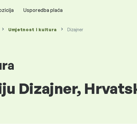
zicija
Usporedba plaća
Umjetnost i kultura
Dizajner
ura
iju Dizajner, Hrvats