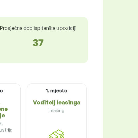
Prosječna dob ispitanika u poziciji
37
to
1. mjesto
.
Voditelj leasinga
ene
Leasing
je
a,
strija