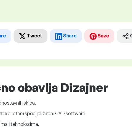
are
Tweet
Share
Save
čno obavlja Dizajner
ednostavnih skica.
a koristeći specijalizirani CAD software.
ima i tehnolozima.