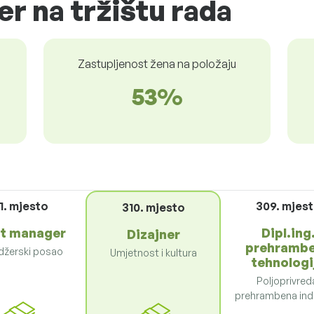
er na tržištu rada
Zastupljenost žena na položaju
53%
1. mjesto
309. mjes
310. mjesto
t manager
Dipl.ing
Dizajner
prehramb
žerski posao
Umjetnost i kultura
tehnologi
Poljoprivred
prehrambena indu