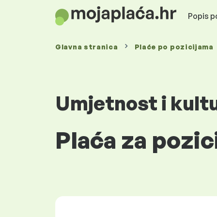
Popis po
Glavna stranica
Plaće
po pozicijama
Umjetnost i kult
Plaća za pozic