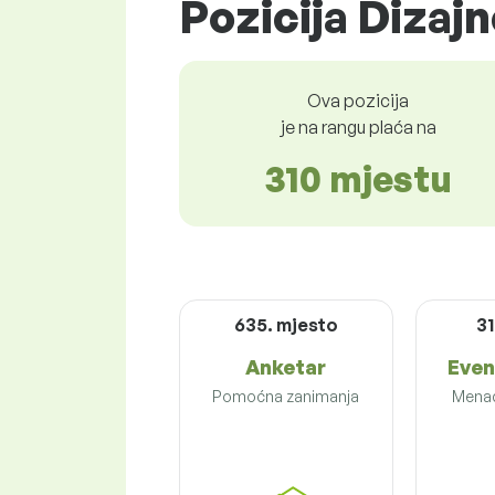
Pozicija Dizajn
Ova pozicija
je na rangu plaća na
310 mjestu
635. mjesto
31
Anketar
Even
Pomoćna zanimanja
Menad