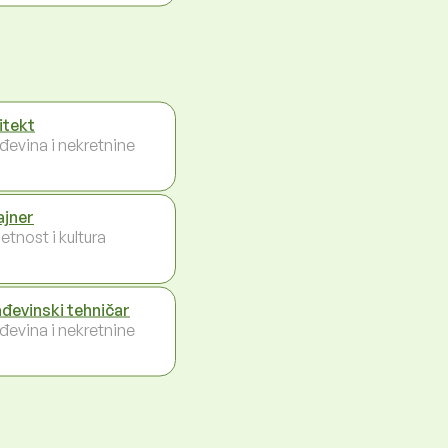
itekt
đevina i nekretnine
ajner
etnost i kultura
đevinski tehničar
đevina i nekretnine