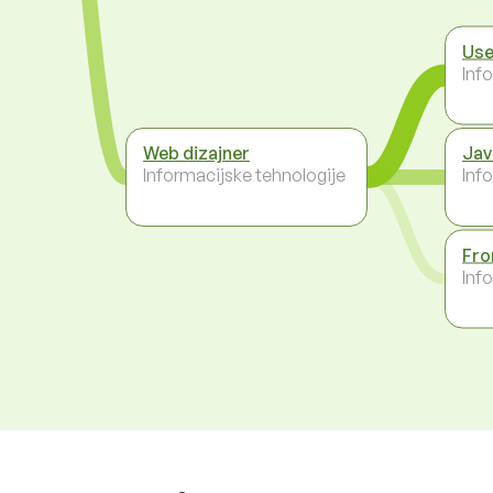
Use
Inf
Web dizajner
Jav
Informacijske tehnologije
Inf
Fro
Inf