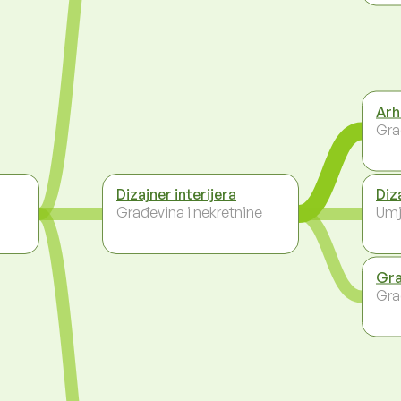
Arh
Gra
Dizajner interijera
Diz
Građevina i nekretnine
Umj
Gra
Gra