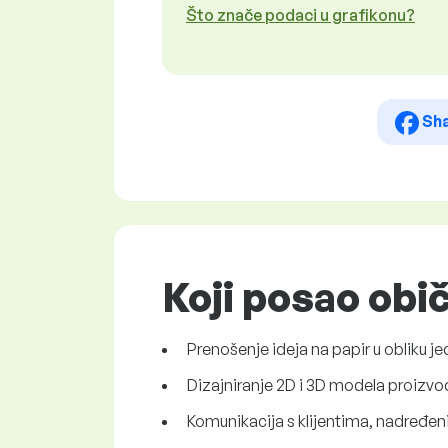
Što znače podaci u grafikonu?
Sh
Koji posao obi
Prenošenje ideja na papir u obliku j
Dizajniranje 2D i 3D modela proizvod
Komunikacija s klijentima, nadređen