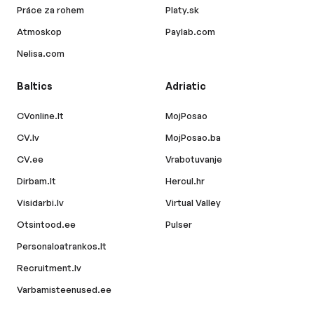
Práce za rohem
Platy.sk
Atmoskop
Paylab.com
Nelisa.com
Baltics
Adriatic
CVonline.lt
MojPosao
CV.lv
MojPosao.ba
CV.ee
Vrabotuvanje
Dirbam.lt
Hercul.hr
Visidarbi.lv
Virtual Valley
Otsintood.ee
Pulser
Personaloatrankos.lt
Recruitment.lv
Varbamisteenused.ee