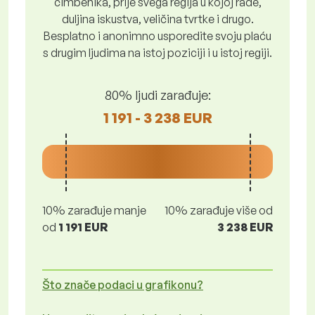
čimbenika, prije svega regija u kojoj rade,
duljina iskustva, veličina tvrtke i drugo.
Besplatno i anonimno usporedite svoju plaću
s drugim ljudima na istoj poziciji i u istoj regiji.
80% ljudi zarađuje:
1 191 - 3 238 EUR
10% zarađuje manje
10% zarađuje više od
od
1 191 EUR
3 238 EUR
Što znače podaci u grafikonu?