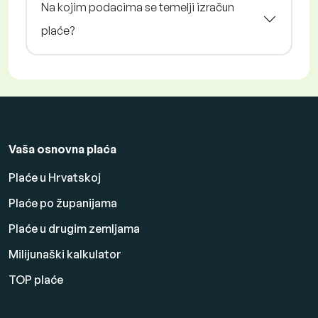
Na kojim podacima se temelji izračun
plaće?
Vaša osnovna plaća
Plaće u Hrvatskoj
Plaće po županijama
Plaće u drugim zemljama
Milijunaški kalkulator
TOP plaće