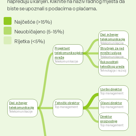
napreduju u karijeri. Kliknite na naziv radnog mjesta da
biste se upoznali s podacima o plaćama.
Najčešće (>15%)
Neuobičajeno (5-15%)
Dipl. inženjer
telekomunikacija
Rijetka (<5%)
Telekomunikacije
Projektant
Stručnjak za rad
telekomunikacijske
mreže i usluga
Telekomunikacije
mreže
Telekomunikacije
Rukovoditelj
tehničkog ureda
Tehnologija i razvoj
Izvršni direktor
Top management
Dipl. inženjer
Tehnički direktor
Glavni direktor
Top management
Top management
telekomunikacija
Telekomunikacije
Direktor
proizvodnje
Top management