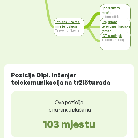
Specijalist za
mreže
Informacijske
tehnologije
Stručnjak za rad
Projektant
mreže i usluga
telekomunikacijske
Telekomunikacije
mreže
Telekomunikacije
ICT stručnjak
Telekomunikacije
Pozicija Dipl. inženjer
telekomunikacija na tržištu rada
Ova pozicija
je na rangu plaća na
103 mjestu