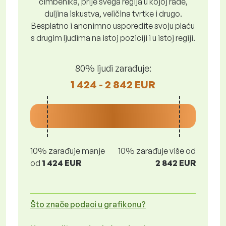
čimbenika, prije svega regija u kojoj rade,
duljina iskustva, veličina tvrtke i drugo.
Besplatno i anonimno usporedite svoju plaću
s drugim ljudima na istoj poziciji i u istoj regiji.
80% ljudi zarađuje:
1 424 - 2 842 EUR
10% zarađuje manje
10% zarađuje više od
od
1 424 EUR
2 842 EUR
Što znače podaci u grafikonu?