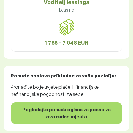
Voditelj leasinga
Leasing
1 785 - 7 048 EUR
Ponude poslova
prikladne za vašu poziciju:
Pronađite bolje uvjete plaće ili financijske i
nefinancijske pogodnosti za sebe.
Pogledajte ponudu oglasa za posao za
ovo radno mjesto