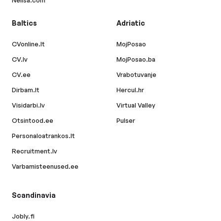
Nelisa.com
Baltics
Adriatic
CVonline.lt
MojPosao
CV.lv
MojPosao.ba
CV.ee
Vrabotuvanje
Dirbam.lt
Hercul.hr
Visidarbi.lv
Virtual Valley
Otsintood.ee
Pulser
Personaloatrankos.lt
Recruitment.lv
Varbamisteenused.ee
Scandinavia
Jobly.fi