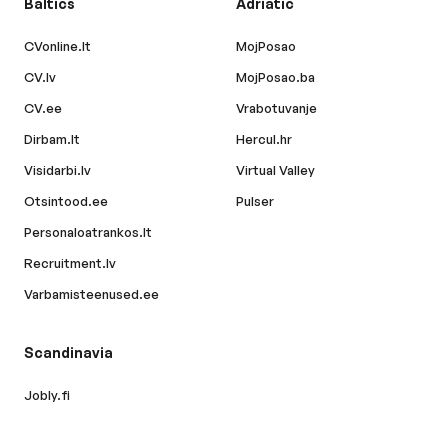
Baltics
Adriatic
CVonline.lt
MojPosao
CV.lv
MojPosao.ba
CV.ee
Vrabotuvanje
Dirbam.lt
Hercul.hr
Visidarbi.lv
Virtual Valley
Otsintood.ee
Pulser
Personaloatrankos.lt
Recruitment.lv
Varbamisteenused.ee
Scandinavia
Jobly.fi