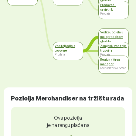
objektu
Prodaja
Prodavač-
savjetnik
Prodaja
Voditelj odjela u
maloprodajnom
objektu
Prodaja
Voditelj odjela
Zamjenik voditelja
trgovine
trgovine
Prodaja
Prodaja
Region / Area
manager
Menadžerski posao
Pozicija Merchandiser na tržištu rada
Ova pozicija
je na rangu plaća na