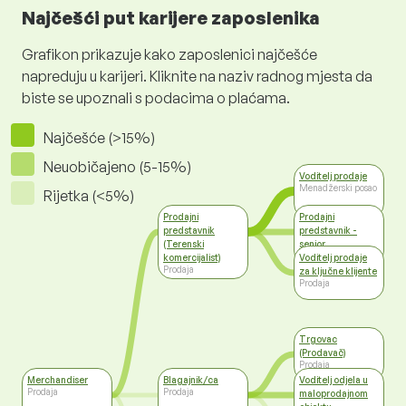
Najčešći put karijere zaposlenika
Grafikon prikazuje kako zaposlenici najčešće
napreduju u karijeri. Kliknite na naziv radnog mjesta da
biste se upoznali s podacima o plaćama.
Najčešće (>15%)
Neuobičajeno (5-15%)
Voditelj prodaje
Menadžerski posao
Rijetka (<5%)
Prodajni
Prodajni
predstavnik
predstavnik -
(Terenski
senior
Prodaja
komercijalist)
Voditelj prodaje
Prodaja
za ključne klijente
Prodaja
Trgovac
(Prodavač)
Prodaja
Merchandiser
Blagajnik/ca
Voditelj odjela u
Prodaja
Prodaja
maloprodajnom