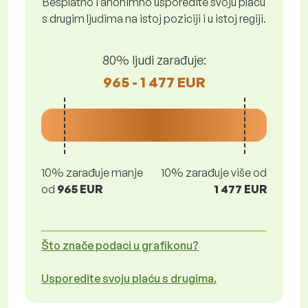
Besplatno i anonimno usporedite svoju plaću
s drugim ljudima na istoj poziciji i u istoj regiji.
80% ljudi zarađuje:
965 - 1 477 EUR
10% zarađuje manje
10% zarađuje više od
od
965 EUR
1 477 EUR
Što znače podaci u grafikonu?
Usporedite svoju plaću s drugima.