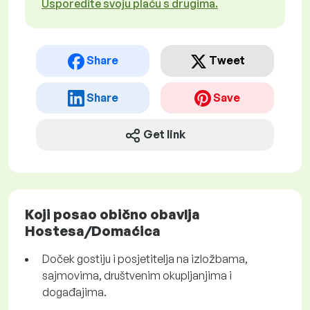
Usporedite svoju plaću s drugima.
Share
Tweet
Share
Save
Get link
Koji posao obično obavlja
Hostesa/Domaćica
Doček gostiju i posjetitelja na izložbama,
sajmovima, društvenim okupljanjima i
događajima.