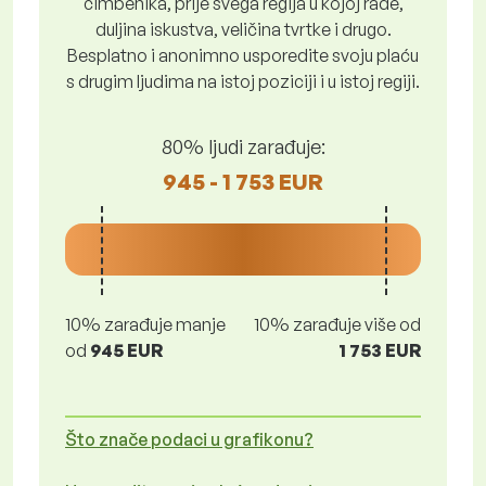
čimbenika, prije svega regija u kojoj rade,
duljina iskustva, veličina tvrtke i drugo.
Besplatno i anonimno usporedite svoju plaću
s drugim ljudima na istoj poziciji i u istoj regiji.
80% ljudi zarađuje:
945 - 1 753 EUR
10% zarađuje manje
10% zarađuje više od
od
945 EUR
1 753 EUR
Što znače podaci u grafikonu?