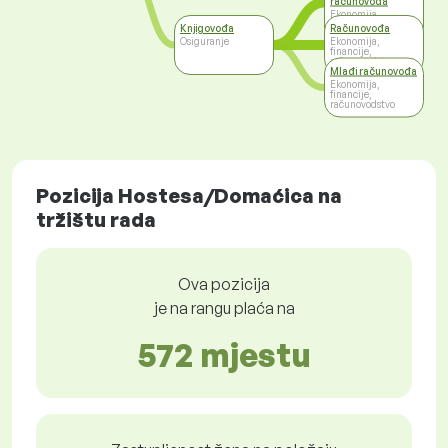
računovođa
Ekonomija,
financije,
Knjigovođa
Računovođa
računovodstvo
Osiguranje
Ekonomija,
financije,
računovodstvo
Mlađi računovođa
Ekonomija,
financije,
računovodstvo
Pozicija Hostesa/Domaćica na
tržištu rada
Ova pozicija
je na rangu plaća na
572 mjestu