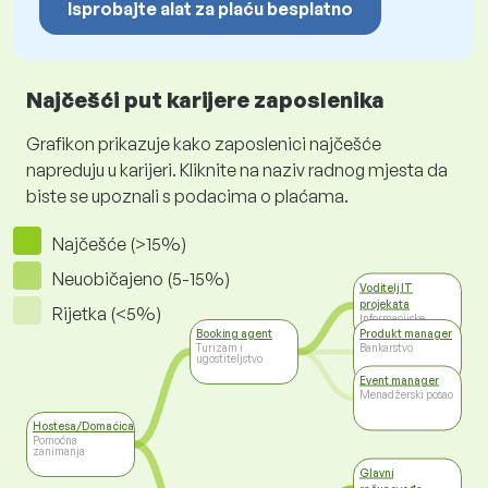
Isprobajte alat za plaću besplatno
Najčešći put karijere zaposlenika
Grafikon prikazuje kako zaposlenici najčešće
napreduju u karijeri. Kliknite na naziv radnog mjesta da
biste se upoznali s podacima o plaćama.
Najčešće (>15%)
Neuobičajeno (5-15%)
Voditelj IT
projekata
Rijetka (<5%)
Informacijske
tehnologije
Booking agent
Produkt manager
Turizam i
Bankarstvo
ugostiteljstvo
Event manager
Menadžerski posao
Hostesa/Domaćica
Pomoćna
zanimanja
Glavni