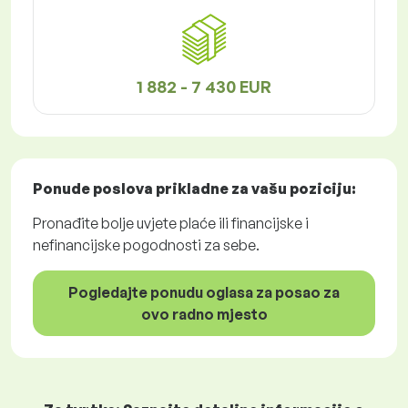
1 882 - 7 430 EUR
Ponude poslova
prikladne za vašu poziciju:
Pronađite bolje uvjete plaće ili financijske i
nefinancijske pogodnosti za sebe.
Pogledajte ponudu oglasa za posao za
ovo radno mjesto