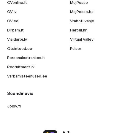
CVonline.lt
MojPosao
CV.lv
MojPosao.ba
CV.ee
Vrabotuvanje
Dirbam.lt
Hercul.hr
Visidarbi.lv
Virtual Valley
Otsintood.ee
Pulser
Personaloatrankos.lt
Recruitment.lv
Varbamisteenused.ee
Scandinavia
Jobly.fi