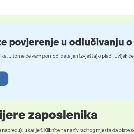
te povjerenje u odlučivanju 
ka. U tome će vam pomoći detaljan izvještaj o plaći. Uvijek ćet
o
ijere zaposlenika
 napreduju u karijeri. Kliknite na naziv radnog mjesta da bist