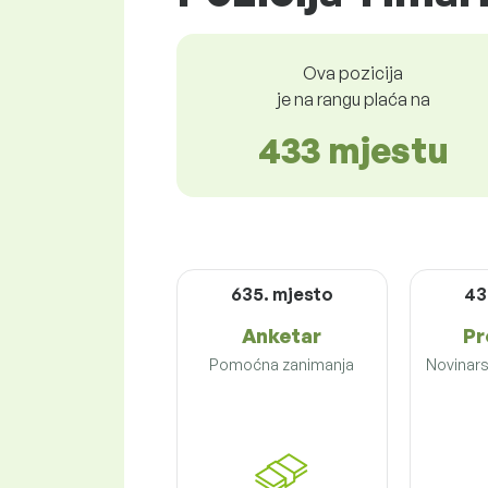
Ova pozicija
je na rangu plaća na
433 mjestu
635. mjesto
43
Anketar
Pr
Pomoćna zanimanja
Novinars