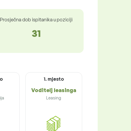
Prosječna dob ispitanika u poziciji
31
to
1. mjesto
Voditelj leasinga
ija
Leasing