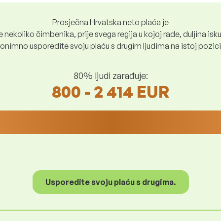
Prosječna Hrvatska neto plaća je
nekoliko čimbenika, prije svega regija u kojoj rade, duljina iskus
nimno usporedite svoju plaću s drugim ljudima na istoj poziciji i
80% ljudi zarađuje:
800 - 2 414 EUR
Usporedite svoju plaću s drugima.