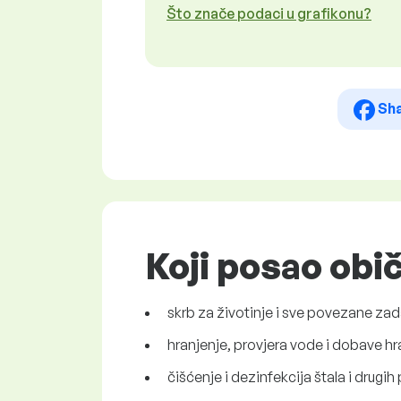
Što znače podaci u grafikonu?
Sh
Koji posao obič
skrb za životinje i sve povezane za
hranjenje, provjera vode i dobave h
čišćenje i dezinfekcija štala i drugi