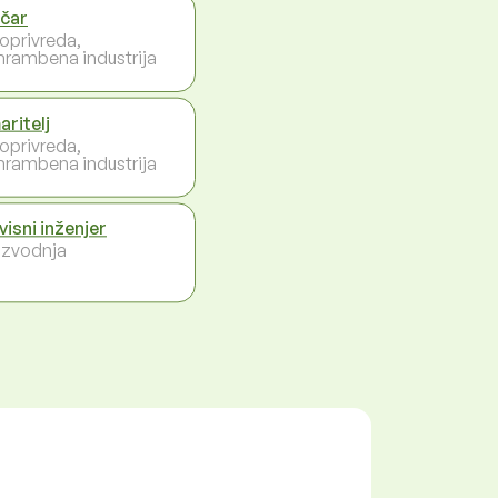
čar
joprivreda,
hrambena industrija
aritelj
joprivreda,
hrambena industrija
visni inženjer
izvodnja