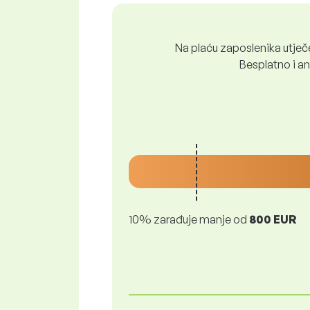
Na plaću zaposlenika utječe 
Besplatno i ano
10% zarađuje manje od
800 EUR