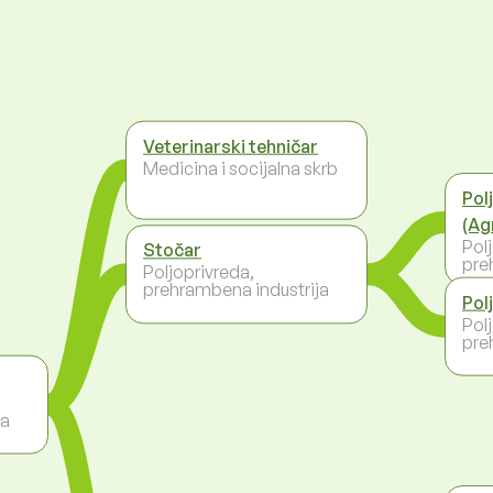
Veterinarski tehničar
Medicina i socijalna skrb
Pol
(Ag
Pol
Stočar
pre
Poljoprivreda,
prehrambena industrija
Pol
Pol
pre
ja