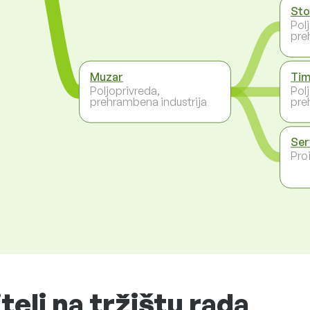
Sto
Pol
pre
Muzar
Tim
Poljoprivreda,
Pol
prehrambena industrija
pre
Ser
Pro
telj na tržištu rada