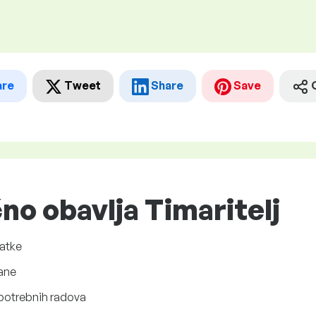
are
Tweet
Share
Save
no obavlja Timaritelj
datke
rane
h potrebnih radova