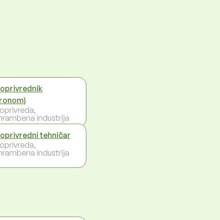
joprivrednik
ronom)
joprivreda,
hrambena industrija
joprivredni tehničar
joprivreda,
hrambena industrija