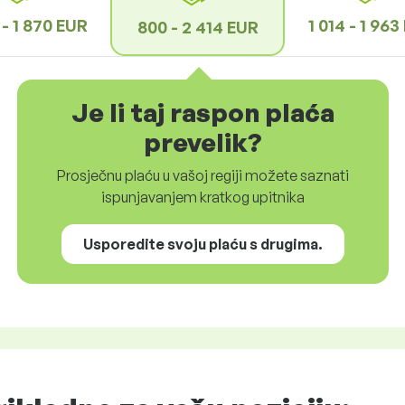
 - 1 870 EUR
1 014 - 1 96
800 - 2 414 EUR
Je li taj raspon plaća
prevelik?
Prosječnu plaću u vašoj regiji možete saznati
ispunjavanjem kratkog upitnika
Usporedite svoju plaću s drugima.