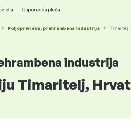
zicija
Usporedba plaća
Poljoprivreda, prehrambena industrija
Timaritelj
rehrambena industrija
iju Timaritelj, Hrva