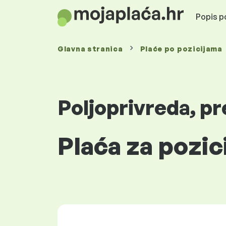
Popis po
Glavna stranica
Plaće
po pozicijama
Poljoprivreda, p
Plaća za pozic