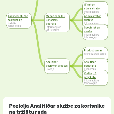
IT sistem
administrator
Informacijske
tehnologije
Analitičar službe
Manager za IT i
Administrator
za korisnike
korisničku
sustava
Podrška
Informacijske
podršku
korisnicima
tehnologije
Informacijske
Specijalist za
tehnologije
mreže
Informacijske
tehnologije
Product owner
Menadžerski posao
Analitičar
Analitičar
poslovnih procesa
podataka
Prodaja
Ekonomija,
financije,
Voditelj IT
računovodstvo
projekata
Informacijske
tehnologije
Pozicija Analitičar službe za korisnike
na tržištu rada