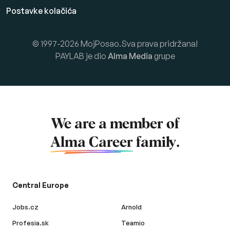
Postavke kolačića
© 1997-2026 MojPosao.Sva prava pridržana!
PAYLAB je dio
Alma Media
grupe
We are a member of
Alma Career
family.
Central Europe
Jobs.cz
Arnold
Profesia.sk
Teamio