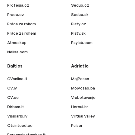
Profesia.cz
Seduo.cz
Prace.cz
Seduo.sk
Práca za rohom
Platy.cz
Práce za rohem
Platy.sk
Atmoskop
Paylab.com
Nelisa.com
Baltics
Adriatic
CVonline.lt
MojPosao
CV.lv
MojPosao.ba
CV.ee
Vrabotuvanje
Dirbam.lt
Hercul.hr
Visidarbi.lv
Virtual Valley
Otsintood.ee
Pulser
Personaloatrankos.lt