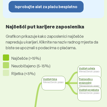
Isprobajte alat za plaću besplatno
Najčešći put karijere zaposlenika
Grafikon prikazuje kako zaposlenici najčešće
napreduju u karijeri. Kliknite na naziv radnog mjesta da
biste se upoznali s podacima o plaćama.
Najčešće (>15%)
Neuobičajeno (5-15%)
Voditelj odjela
Menadžerski posao
Rijetka (<5%)
Voditelj tima
Poslovođa u
Menadžerski posao
proizvodnji
Menadžerski posao
Voditelj projekata
Menadžerski posao