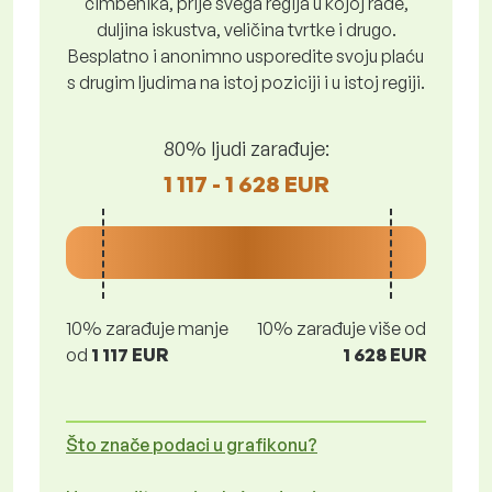
čimbenika, prije svega regija u kojoj rade,
duljina iskustva, veličina tvrtke i drugo.
Besplatno i anonimno usporedite svoju plaću
s drugim ljudima na istoj poziciji i u istoj regiji.
80% ljudi zarađuje:
1 117 - 1 628 EUR
10% zarađuje manje
10% zarađuje više od
od
1 117 EUR
1 628 EUR
Što znače podaci u grafikonu?