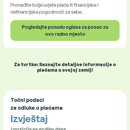
Pronađite bolje uvjete plaće ili financijske i
nefinancijske pogodnosti za sebe.
Pogledajte ponudu oglasa za posao za
ovo radno mjesto
Za tvrtke: Saznajte detaljne informacije o
plaćama u svojoj zemlji
Točni podaci
za odluke o plaćama
Izvještaj
1 pozicija na godinu dana