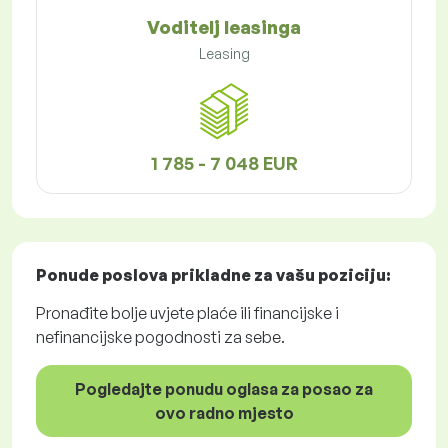
Voditelj leasinga
Leasing
1 785 - 7 048 EUR
Ponude poslova
prikladne za vašu poziciju:
Pronađite bolje uvjete plaće ili financijske i
nefinancijske pogodnosti za sebe.
Pogledajte ponudu oglasa za posao za
ovo radno mjesto