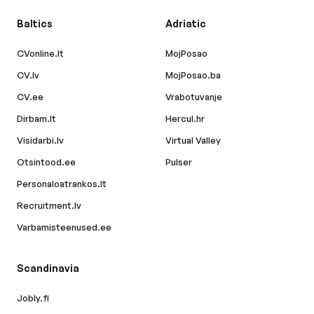
Baltics
Adriatic
CVonline.lt
MojPosao
CV.lv
MojPosao.ba
CV.ee
Vrabotuvanje
Dirbam.lt
Hercul.hr
Visidarbi.lv
Virtual Valley
Otsintood.ee
Pulser
Personaloatrankos.lt
Recruitment.lv
Varbamisteenused.ee
Scandinavia
Jobly.fi