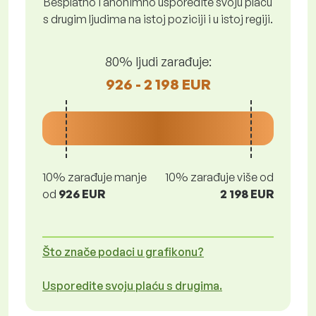
Besplatno i anonimno usporedite svoju plaću
s drugim ljudima na istoj poziciji i u istoj regiji.
80% ljudi zarađuje:
926 - 2 198 EUR
10% zarađuje manje
10% zarađuje više od
od
926 EUR
2 198 EUR
Što znače podaci u grafikonu?
Usporedite svoju plaću s drugima.