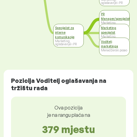
oglašavanje i PR
PR
Manager/specijalist
Marketing,
oglašavanje i PR
Specijalist za
Marketing
interne
specijalist
Marketing,
komunikacije
oglašavanje i PR
Marketing,
Voditelj
oglašavanje i PR
marketinga
Menadžerski posao
Pozicija Voditelj oglašavanja na
tržištu rada
Ova pozicija
je na rangu plaća na
379 mjestu