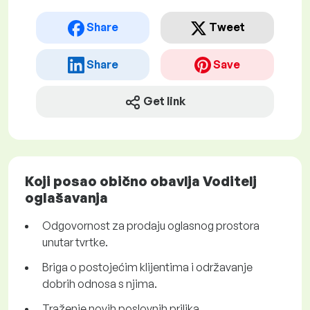
Share
Tweet
Share
Save
Get link
Koji posao obično obavlja Voditelj
oglašavanja
Odgovornost za prodaju oglasnog prostora
unutar tvrtke.
Briga o postojećim klijentima i održavanje
dobrih odnosa s njima.
Traženje novih poslovnih prilika.