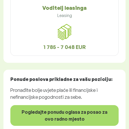
Voditelj leasinga
Leasing
1 785 - 7 048 EUR
Ponude poslova
prikladne za vašu poziciju:
Pronađite bolje uvjete plaće ili financijske i
nefinancijske pogodnosti za sebe.
Pogledajte ponudu oglasa za posao za
ovo radno mjesto