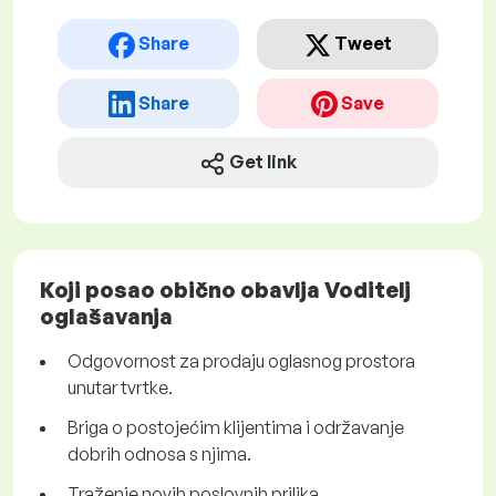
Share
Tweet
Share
Save
Get link
Koji posao obično obavlja Voditelj
oglašavanja
Odgovornost za prodaju oglasnog prostora
unutar tvrtke.
Briga o postojećim klijentima i održavanje
dobrih odnosa s njima.
Traženje novih poslovnih prilika.