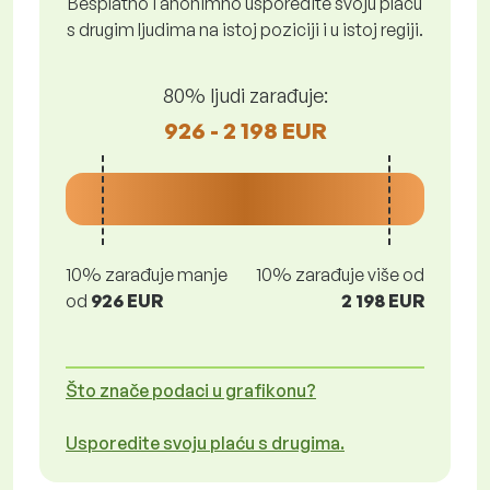
Besplatno i anonimno usporedite svoju plaću
s drugim ljudima na istoj poziciji i u istoj regiji.
80% ljudi zarađuje:
926 - 2 198 EUR
10% zarađuje manje
10% zarađuje više od
od
926 EUR
2 198 EUR
Što znače podaci u grafikonu?
Usporedite svoju plaću s drugima.