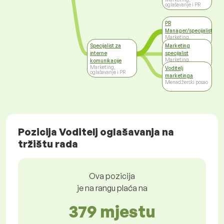
oglašavanje i PR
PR
Manager/specijalist
Marketing,
oglašavanje i PR
Specijalist za
Marketing
interne
specijalist
Marketing,
komunikacije
oglašavanje i PR
Marketing,
Voditelj
oglašavanje i PR
marketinga
Menadžerski posao
Pozicija Voditelj oglašavanja na
tržištu rada
Ova pozicija
je na rangu plaća na
379 mjestu