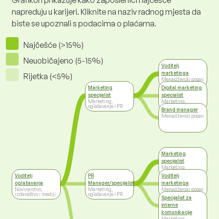
Grafikon prikazuje kako zaposlenici najčešće
napreduju u karijeri. Kliknite na naziv radnog mjesta da
biste se upoznali s podacima o plaćama.
Najčešće (>15%)
Neuobičajeno (5-15%)
Voditelj
marketinga
Rijetka (<5%)
Menadžerski posao
Marketing
Digital marketing
specijalist
specialist
Marketing,
Marketing,
oglašavanje i PR
oglašavanje i PR
Brand manager
Menadžerski posao
Marketing
specijalist
Marketing,
oglašavanje i PR
Voditelj
PR
Voditelj
oglašavanja
Manager/specijalist
marketinga
Novinarstvo,
Marketing,
Menadžerski posao
izdavaštvo i mediji
oglašavanje i PR
Specijalist za
interne
komunikacije
Marketing,