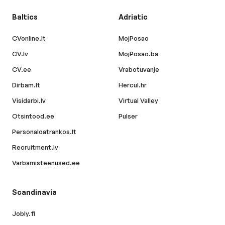
Baltics
Adriatic
CVonline.lt
MojPosao
CV.lv
MojPosao.ba
CV.ee
Vrabotuvanje
Dirbam.lt
Hercul.hr
Visidarbi.lv
Virtual Valley
Otsintood.ee
Pulser
Personaloatrankos.lt
Recruitment.lv
Varbamisteenused.ee
Scandinavia
Jobly.fi