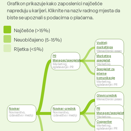
Grafikon prikazuje kako zaposlenici najčešće
napreduju u karijeri. Kliknite na naziv radnog mjesta da
biste se upoznali s podacima o plaćama.
Najčešće (>15%)
Neuobičajeno (5-15%)
Voditelj
marketinga
Rijetka (<5%)
Menadžerski posao
PR
Marketing
Manager/specijalist
specijalist
Marketing,
Marketing,
oglašavanje i PR
oglašavanje i PR
Specijalist za
interne
komunikacije
Marketing,
oglašavanje i PR
Glavni urednik
Menadžerski posao
Novinar
Novinar-urednik
PR
Novinarstvo,
Novinarstvo,
Manager/specijalist
izdavaštvo i mediji
izdavaštvo i mediji
Marketing,
oglašavanje i PR
Copywriter
Marketing,
oglašavanje i PR