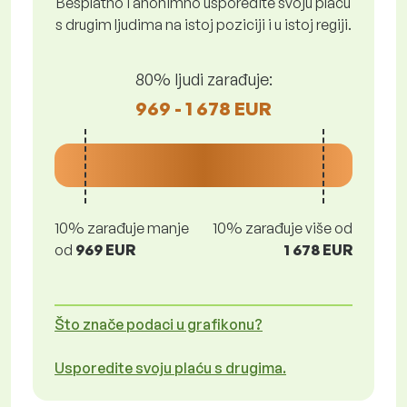
Besplatno i anonimno usporedite svoju plaću
s drugim ljudima na istoj poziciji i u istoj regiji.
80% ljudi zarađuje:
969 - 1 678 EUR
10% zarađuje manje
10% zarađuje više od
od
969 EUR
1 678 EUR
Što znače podaci u grafikonu?
Usporedite svoju plaću s drugima.