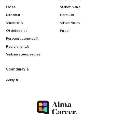
CV.ee
Vrabotuvanje
Dirbam.lt
Hercul.hr
Visidarbi.lv
Virtual Valley
Otsintood.ee
Pulser
Personaloatrankos.lt
Recruitment.lv
Varbamisteenused.ee
Scandinavia
Jobly.fi