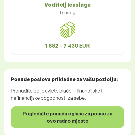
Voditelj leasinga
Leasing
1 882 - 7 430 EUR
Ponude poslova
prikladne za vašu poziciju:
Pronađite bolje uvjete plaće ili financijske i
nefinancijske pogodnosti za sebe.
Pogledajte ponudu oglasa za posao za
ovo radno mjesto