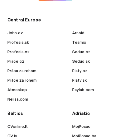
Central Europe
Jobs.cz
Arnold
Profesia.sk
Teamio
Profesia.cz
Seduo.cz
Prace.cz
Seduo.sk
Práca za rohom
Platy.cz
Práce za rohem
Platy.sk
Atmoskop
Paylab.com
Nelisa.com
Baltics
Adriatic
CVonline.lt
MojPosao
CV.lv
MojPosao.ba