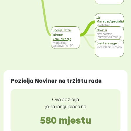
PR
Manager/specijalist
Marketing,
oglašavanje i PR
Specijalist za
Novinar
Novinarstvo,
interne
izdavaštvo i mediji
komunikacije
Marketing,
Event manager
oglašavanje i PR
Menadžerski posao
Pozicija Novinar na tržištu rada
Ova pozicija
je na rangu plaća na
580 mjestu