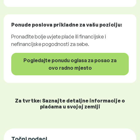
Ponude poslova
prikladne za vašu poziciju:
Pronađite bolje uvjete plaće ili financijske i
nefinancijske pogodnosti za sebe.
Pogledajte ponudu oglasa za posao za
ovo radno mjesto
Za tvrtke: Saznajte detaljne informacije o
plaćama u svojoj zemlji
Točni podaci