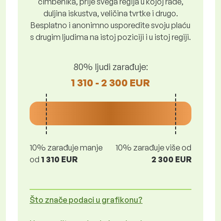
čimbenika, prije svega regija u kojoj rade,
duljina iskustva, veličina tvrtke i drugo.
Besplatno i anonimno usporedite svoju plaću
s drugim ljudima na istoj poziciji i u istoj regiji.
80% ljudi zarađuje:
1 310 - 2 300 EUR
10% zarađuje manje
10% zarađuje više od
od
1 310 EUR
2 300 EUR
Što znače podaci u grafikonu?