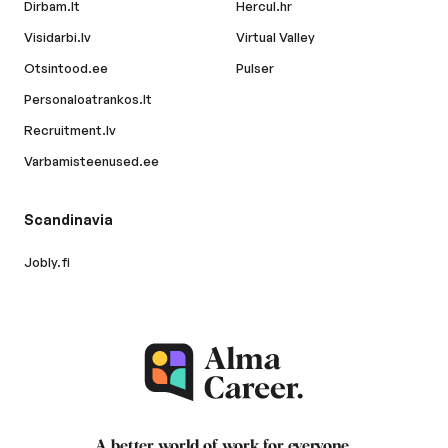
Dirbam.lt
Hercul.hr
Visidarbi.lv
Virtual Valley
Otsintood.ee
Pulser
Personaloatrankos.lt
Recruitment.lv
Varbamisteenused.ee
Scandinavia
Jobly.fi
A better world of work for
everyone
.