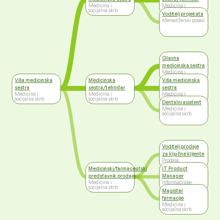
Medicina i
Medicina i
socijalna skrb
socijalna skrb
Voditelj projekata
Menadžerski posao
Glavna
medicinska sestra
Medicina i
socijalna skrb
Viša medicinska
Medicinska
Viša medicinska
sestra
sestra/tehničar
sestra
Medicina i
Medicina i
Medicina i
socijalna skrb
socijalna skrb
socijalna skrb
Dentalni asistent
Medicina i
socijalna skrb
Voditelj prodaje
za ključne klijente
Prodaja
Medicinski/farmaceutski
IT Product
predstavnik prodaje
Manager
Medicina i
Informacijske
socijalna skrb
tehnologije
Magistar
farmacije
Medicina i
socijalna skrb