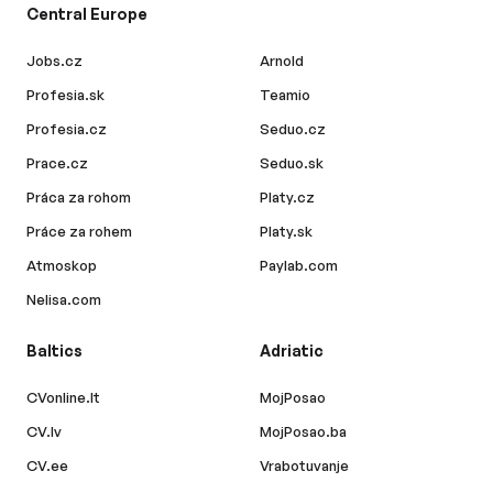
Central Europe
Jobs.cz
Arnold
Profesia.sk
Teamio
Profesia.cz
Seduo.cz
Prace.cz
Seduo.sk
Práca za rohom
Platy.cz
Práce za rohem
Platy.sk
Atmoskop
Paylab.com
Nelisa.com
Baltics
Adriatic
CVonline.lt
MojPosao
CV.lv
MojPosao.ba
CV.ee
Vrabotuvanje