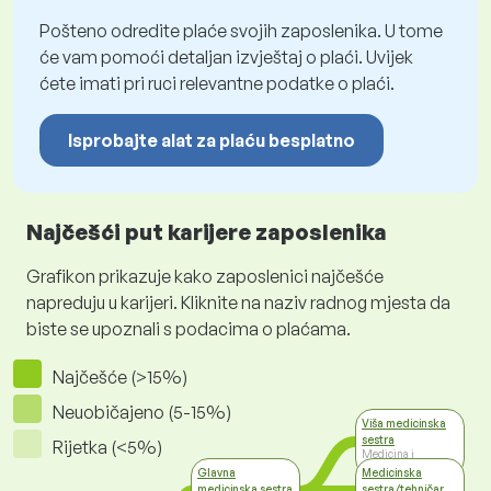
Pošteno odredite plaće svojih zaposlenika. U tome
će vam pomoći detaljan izvještaj o plaći. Uvijek
ćete imati pri ruci relevantne podatke o plaći.
Isprobajte alat za plaću besplatno
Najčešći put karijere zaposlenika
Grafikon prikazuje kako zaposlenici najčešće
napreduju u karijeri. Kliknite na naziv radnog mjesta da
biste se upoznali s podacima o plaćama.
Najčešće (>15%)
Neuobičajeno (5-15%)
Viša medicinska
sestra
Rijetka (<5%)
Medicina i
socijalna skrb
Glavna
Medicinska
medicinska sestra
sestra/tehničar