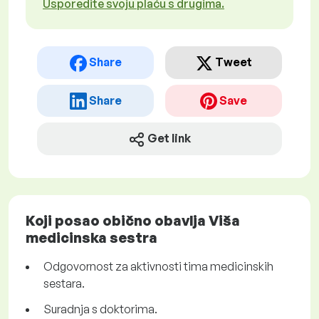
Usporedite svoju plaću s drugima.
Share
Tweet
Share
Save
Get link
Koji posao obično obavlja Viša
medicinska sestra
Odgovornost za aktivnosti tima medicinskih
sestara.
Suradnja s doktorima.