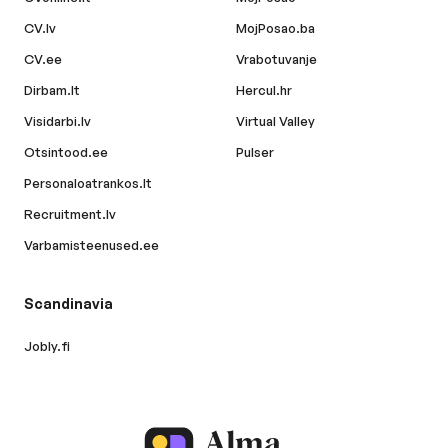
CV.lv
MojPosao.ba
CV.ee
Vrabotuvanje
Dirbam.lt
Hercul.hr
Visidarbi.lv
Virtual Valley
Otsintood.ee
Pulser
Personaloatrankos.lt
Recruitment.lv
Varbamisteenused.ee
Scandinavia
Jobly.fi