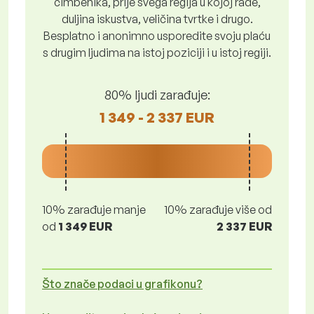
čimbenika, prije svega regija u kojoj rade,
duljina iskustva, veličina tvrtke i drugo.
Besplatno i anonimno usporedite svoju plaću
s drugim ljudima na istoj poziciji i u istoj regiji.
80% ljudi zarađuje:
1 349 - 2 337 EUR
10% zarađuje manje
10% zarađuje više od
od
1 349 EUR
2 337 EUR
Što znače podaci u grafikonu?