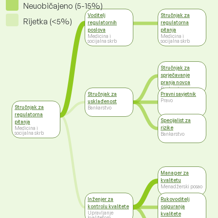
Neuobičajeno (5-15%)
Voditelj
Stručnjak za
Rijetka (<5%)
regulatornih
regulatorna
poslova
pitanja
Medicina i
Medicina i
socijalna skrb
socijalna skrb
Stručnjak za
sprječavanje
pranja novca
Bankarstvo
Stručnjak za
Pravni savjetnik
Pravo
usklađenost
Stručnjak za
Bankarstvo
regulatorna
Specijalist za
pitanja
rizike
Medicina i
socijalna skrb
Bankarstvo
Manager za
kvalitetu
Menadžerski posao
Inženjer za
Rukovoditelj
kontrolu kvalitete
osiguranja
Upravljanje
kvalitete
kvalitetom