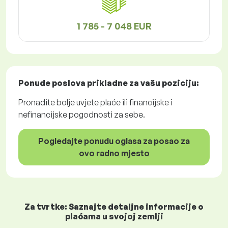
1 785 - 7 048 EUR
Ponude poslova
prikladne za vašu poziciju:
Pronađite bolje uvjete plaće ili financijske i
nefinancijske pogodnosti za sebe.
Pogledajte ponudu oglasa za posao za
ovo radno mjesto
Za tvrtke: Saznajte detaljne informacije o
plaćama u svojoj zemlji