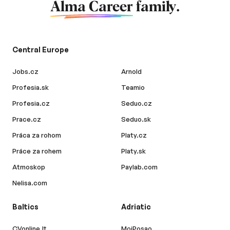
Alma Career
family.
Central Europe
Jobs.cz
Arnold
Profesia.sk
Teamio
Profesia.cz
Seduo.cz
Prace.cz
Seduo.sk
Práca za rohom
Platy.cz
Práce za rohem
Platy.sk
Atmoskop
Paylab.com
Nelisa.com
Baltics
Adriatic
CVonline.lt
MojPosao