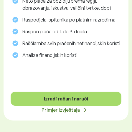
Neto plaća za poziciju prema regiji,
obrazovanju, iskustvu, veličini tvrtke, dobi
Raspodjela ispitanika po platnim razredima
Raspon plaća od 1. do 9. decila
Raščlamba svih praćenih nefinancijskih koristi
Analiza financijskih koristi
Izradi račun i naruči
Primjer izvještaja