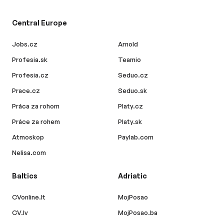
Central Europe
Jobs.cz
Arnold
Profesia.sk
Teamio
Profesia.cz
Seduo.cz
Prace.cz
Seduo.sk
Práca za rohom
Platy.cz
Práce za rohem
Platy.sk
Atmoskop
Paylab.com
Nelisa.com
Baltics
Adriatic
CVonline.lt
MojPosao
CV.lv
MojPosao.ba