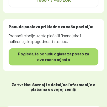
1 888 - 7 455 EUR
Ponude poslova
prikladne za vašu poziciju:
Pronađite bolje uvjete plaće ili financijske i
nefinancijske pogodnosti za sebe.
Pogledajte ponudu oglasa za posao za
ovo radno mjesto
Za tvrtke: Saznajte detaljne informacije o
plaćama u svojoj zemlji