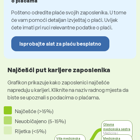
o plaćama
Pošteno odredite plaće svojih zaposlenika. U tome
će vam pomoći detaljan izvještaj o plaći. Uvijek
ćete imati pri ruci relevantne podatke o plaći.
Isprobajte alat za plaću besplatno
Najčešći put karijere zaposlenika
Grafikon prikazuje kako zaposlenici najčešće
napreduju u karijeri. Kliknite na naziv radnog mjesta da
biste se upoznali s podacima o plaćama.
Najčešće (>15%)
Neuobičajeno (5-15%)
Glavna
medicinska sestra
Rijetka (<5%)
Medicina i
socijalna skrb
Viša medicinska
Medicinska