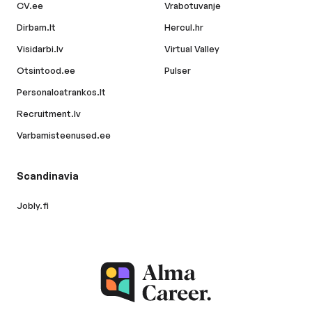
CV.ee
Vrabotuvanje
Dirbam.lt
Hercul.hr
Visidarbi.lv
Virtual Valley
Otsintood.ee
Pulser
Personaloatrankos.lt
Recruitment.lv
Varbamisteenused.ee
Scandinavia
Jobly.fi