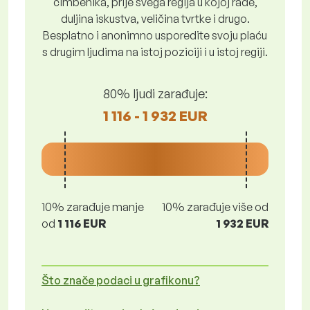
čimbenika, prije svega regija u kojoj rade,
duljina iskustva, veličina tvrtke i drugo.
Besplatno i anonimno usporedite svoju plaću
s drugim ljudima na istoj poziciji i u istoj regiji.
80% ljudi zarađuje:
1 116 - 1 932 EUR
10% zarađuje manje
10% zarađuje više od
od
1 116 EUR
1 932 EUR
Što znače podaci u grafikonu?