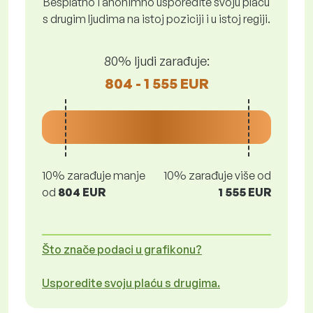
Besplatno i anonimno usporedite svoju plaću
s drugim ljudima na istoj poziciji i u istoj regiji.
80% ljudi zarađuje:
804 - 1 555 EUR
10% zarađuje manje
10% zarađuje više od
od
804 EUR
1 555 EUR
Što znače podaci u grafikonu?
Usporedite svoju plaću s drugima.