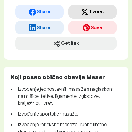
Share
Tweet
Share
Save
Get link
Koji posao obično obavlja Maser
Izvođenje jednostavnih masaža s naglaskom
na mišiće, tetive, ligamente, zglobove,
kralježnicu i vrat.
Izvođenje sportske masaže.
Izvođenje refleksne masaže i ručne limfne
drenaže pod vodstvom certificiranog