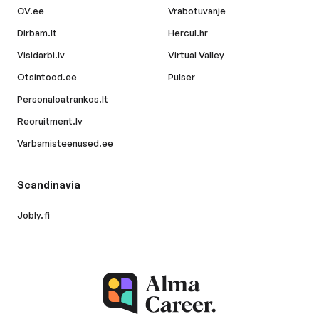
CV.ee
Vrabotuvanje
Dirbam.lt
Hercul.hr
Visidarbi.lv
Virtual Valley
Otsintood.ee
Pulser
Personaloatrankos.lt
Recruitment.lv
Varbamisteenused.ee
Scandinavia
Jobly.fi