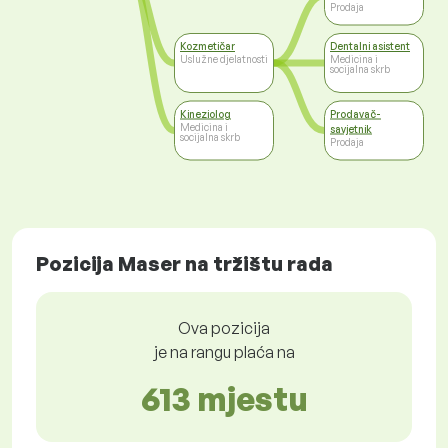
Prodaja
Kozmetičar
Dentalni asistent
Uslužne djelatnosti
Medicina i
socijalna skrb
Kineziolog
Prodavač-
Medicina i
savjetnik
socijalna skrb
Prodaja
Pozicija Maser na tržištu rada
Ova pozicija
je na rangu plaća na
613 mjestu