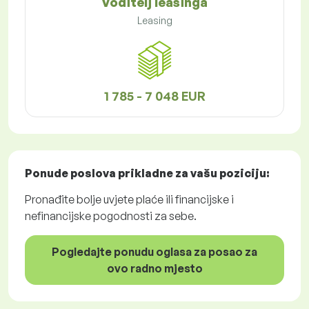
Voditelj leasinga
Leasing
1 785 - 7 048 EUR
Ponude poslova
prikladne za vašu poziciju:
Pronađite bolje uvjete plaće ili financijske i
nefinancijske pogodnosti za sebe.
Pogledajte ponudu oglasa za posao za
ovo radno mjesto