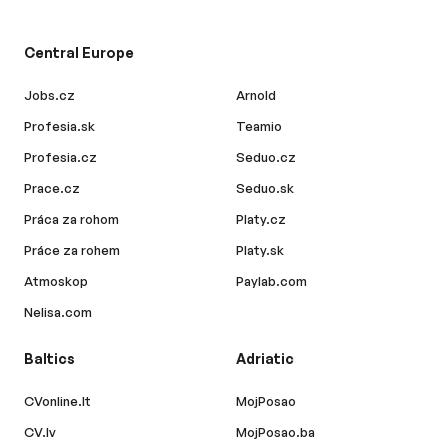
Central Europe
Jobs.cz
Arnold
Profesia.sk
Teamio
Profesia.cz
Seduo.cz
Prace.cz
Seduo.sk
Práca za rohom
Platy.cz
Práce za rohem
Platy.sk
Atmoskop
Paylab.com
Nelisa.com
Baltics
Adriatic
CVonline.lt
MojPosao
CV.lv
MojPosao.ba