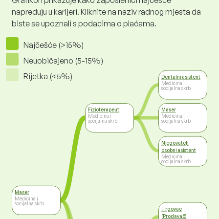
Grafikon prikazuje kako zaposlenici najčešće
napreduju u karijeri. Kliknite na naziv radnog mjesta da
biste se upoznali s podacima o plaćama.
Najčešće (>15%)
Neuobičajeno (5-15%)
Rijetka (<5%)
Dentalni asistent
Medicina i
socijalna skrb
Fizioterapeut
Maser
Medicina i
Medicina i
socijalna skrb
socijalna skrb
Njegovatelj,
osobni asistent
Medicina i
socijalna skrb
Maser
Medicina i
socijalna skrb
Trgovac
(Prodavač)