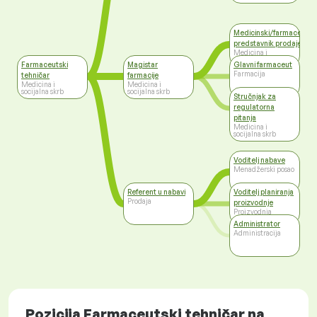
Medicinski/farmaceutsk
predstavnik prodaje
Medicina i
socijalna skrb
Farmaceutski
Magistar
Glavni farmaceut
Farmacija
tehničar
farmacije
Medicina i
Medicina i
socijalna skrb
socijalna skrb
Stručnjak za
regulatorna
pitanja
Medicina i
socijalna skrb
Voditelj nabave
Menadžerski posao
Referent u nabavi
Voditelj planiranja
Prodaja
proizvodnje
Proizvodnja
Administrator
Administracija
Pozicija Farmaceutski tehničar na