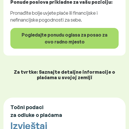
Ponude poslova
prikladne za vašu poziciju:
Pronađite bolje uvjete plaće ili financijske i
nefinancijske pogodnosti za sebe.
Pogledajte ponudu oglasa za posao za
ovo radno mjesto
Za tvrtke: Saznajte detaljne informacije o
plaćama u svojoj zemlji
Točni podaci
za odluke o plaćama
Izvještaj