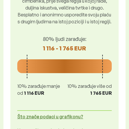
čimbenika, prije svega regija u kojoj rade,
duljina iskustva, veličina tvrtke i drugo.
Besplatno i anonimno usporedite svoju plaću
s drugim ljudima na istoj poziciji i u istoj regiji.
80% ljudi zarađuje:
1 116 - 1 765 EUR
10% zarađuje manje
10% zarađuje više od
od
1 116 EUR
1 765 EUR
Što znače podaci u grafikonu?