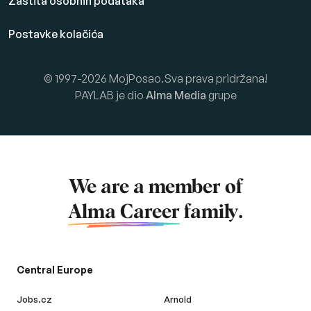
Zaštita osobnih podataka
Postavke kolačića
© 1997-2026 MojPosao.Sva prava pridržana!
PAYLAB je dio
Alma Media
grupe
We are a member of
Alma Career
family.
Central Europe
Jobs.cz
Arnold