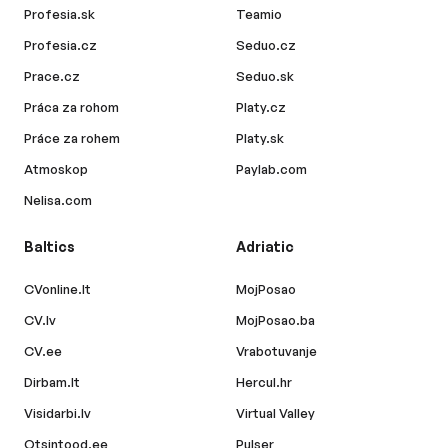
Profesia.sk
Teamio
Profesia.cz
Seduo.cz
Prace.cz
Seduo.sk
Práca za rohom
Platy.cz
Práce za rohem
Platy.sk
Atmoskop
Paylab.com
Nelisa.com
Baltics
Adriatic
CVonline.lt
MojPosao
CV.lv
MojPosao.ba
CV.ee
Vrabotuvanje
Dirbam.lt
Hercul.hr
Visidarbi.lv
Virtual Valley
Otsintood.ee
Pulser