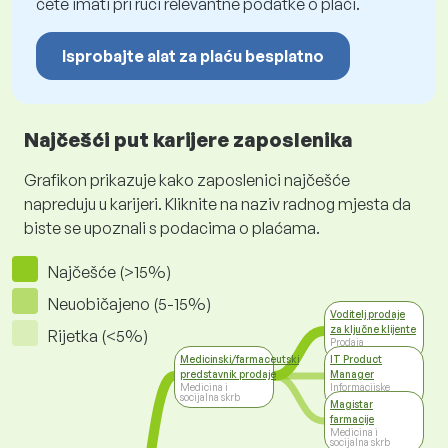
ćete imati pri ruci relevantne podatke o plaći.
Isprobajte alat za plaću besplatno
Najčešći put karijere zaposlenika
Grafikon prikazuje kako zaposlenici najčešće
napreduju u karijeri. Kliknite na naziv radnog mjesta da
biste se upoznali s podacima o plaćama.
Najčešće (>15%)
Neuobičajeno (5-15%)
Voditelj prodaje
za ključne klijente
Rijetka (<5%)
Prodaja
Medicinski/farmaceutski
IT Product
predstavnik prodaje
Manager
Medicina i
Informacijske
socijalna skrb
tehnologije
Magistar
farmacije
Medicina i
socijalna skrb