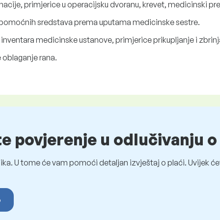
acije, primjerice u operacijsku dvoranu, krevet, medicinski pre
i pomoćnih sredstava prema uputama medicinske sestre.
inventara medicinske ustanove, primjerice prikupljanje i zbrinj
 oblaganje rana.
te povjerenje u odlučivanju 
ka. U tome će vam pomoći detaljan izvještaj o plaći. Uvijek ćet
o