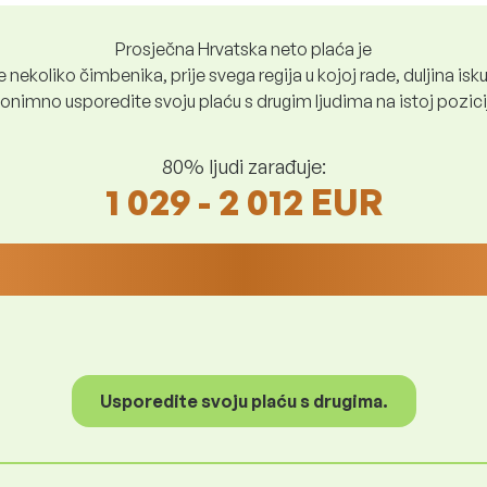
Prosječna Hrvatska neto plaća je
nekoliko čimbenika, prije svega regija u kojoj rade, duljina iskus
nimno usporedite svoju plaću s drugim ljudima na istoj poziciji i
80% ljudi zarađuje:
1 029 - 2 012 EUR
Usporedite svoju plaću s drugima.