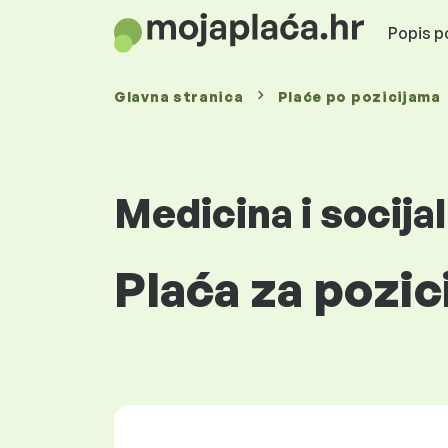
Popis po
Glavna stranica
Plaće
po pozicijama
Medicina i socija
Plaća za pozic