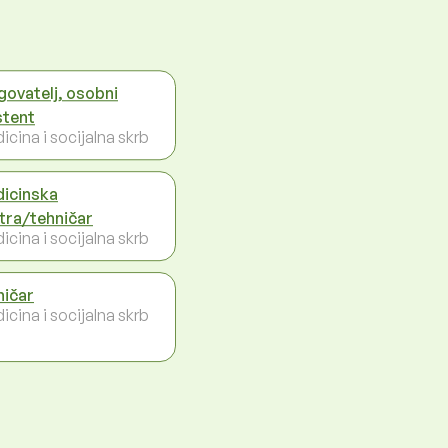
govatelj, osobni
stent
icina i socijalna skrb
icinska
tra/tehničar
icina i socijalna skrb
ničar
icina i socijalna skrb