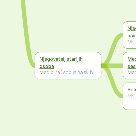
Nje
asi
Med
Njegovatelj starijih
Med
osoba
ses
Medicina i socijalna skrb
Med
Bol
Med