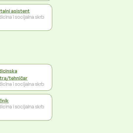
talni asistent
icina i socijalna skrb
icinska
tra/tehničar
icina i socijalna skrb
ečnik
icina i socijalna skrb