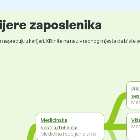
ijere zaposlenika
 napreduju u karijeri. Kliknite na naziv radnog mjesta da bist
Gla
ses
Med
Medicinska
Viš
Med
sestra/tehničar
Medicina i socijalna skrb