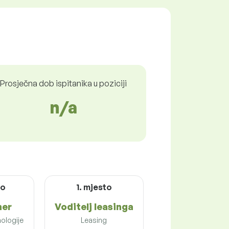
Prosječna dob ispitanika u poziciji
n/a
to
1. mjesto
ner
Voditelj leasinga
ologije
Leasing