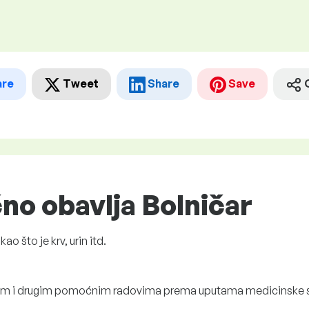
are
Tweet
Share
Save
čno obavlja Bolničar
o što je krv, urin itd.
nom i drugim pomoćnim radovima prema uputama medicinske s