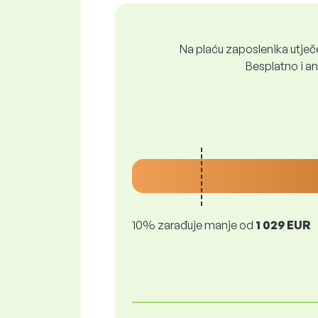
Na plaću zaposlenika utječe 
Besplatno i ano
10% zarađuje manje od
1 029 EUR