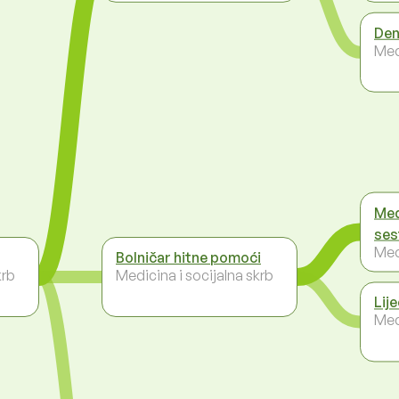
Den
Med
Med
ses
Med
Bolničar hitne pomoći
krb
Medicina i socijalna skrb
Lij
Med