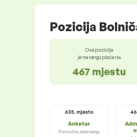
Pozicija Bolnič
Ova pozicija
je na rangu plaća na
467 mjestu
635. mjesto
46
Anketar
Adm
u
Pomoćna zanimanja