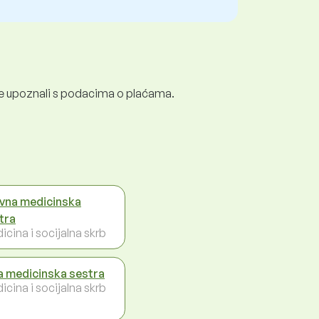
e se upoznali s podacima o plaćama.
vna medicinska
tra
icina i socijalna skrb
a medicinska sestra
icina i socijalna skrb