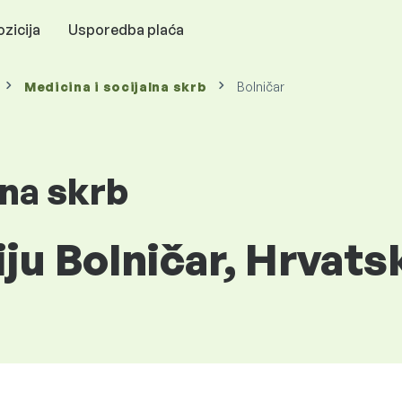
zicija
Usporedba plaća
Medicina i socijalna skrb
Bolničar
lna skrb
iju Bolničar, Hrvats