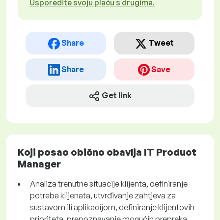
Usporedite svoju plaću s drugima.
Share
Tweet
Share
Save
Get link
Koji posao obično obavlja IT Product
Manager
Analiza trenutne situacije klijenta, definiranje
potreba klijenata, utvrđivanje zahtjeva za
sustavom ili aplikacijom, definiranje klijentovih
prioriteta, prepoznavanje mogućih prepreka.