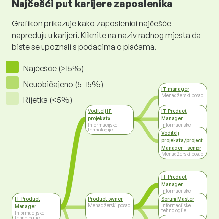
Najčešći put karijere zaposlenika
Grafikon prikazuje kako zaposlenici najčešće
napreduju u karijeri. Kliknite na naziv radnog mjesta da
biste se upoznali s podacima o plaćama.
Najčešće (>15%)
Neuobičajeno (5-15%)
IT manager
Menadžerski posao
Rijetka (<5%)
Voditelj IT
IT Product
projekata
Manager
Informacijske
Informacijske
tehnologije
tehnologije
Voditelj
projekata/project
Manager - senior
Menadžerski posao
IT Product
Manager
Informacijske
tehnologije
IT Product
Product owner
Scrum Master
Menadžerski posao
Informacijske
Manager
tehnologije
Informacijske
tehnologije