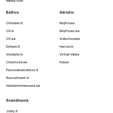
Nelisa.com
Baltics
Adriatic
CVonline.lt
MojPosao
CV.lv
MojPosao.ba
CV.ee
Vrabotuvanje
Dirbam.lt
Hercul.hr
Visidarbi.lv
Virtual Valley
Otsintood.ee
Pulser
Personaloatrankos.lt
Recruitment.lv
Varbamisteenused.ee
Scandinavia
Jobly.fi