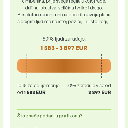
čimbenika, prije svega regija u kojoj rade,
duljina iskustva, veličina tvrtke i drugo.
Besplatno i anonimno usporedite svoju plaću
s drugim ljudima na istoj poziciji i u istoj regiji.
80% ljudi zarađuje:
1 583 - 3 897 EUR
10% zarađuje manje
10% zarađuje više od
od
1 583 EUR
3 897 EUR
Što znače podaci u grafikonu?