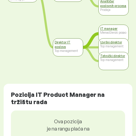
Analitičar
poslovnih procesa
Prodaja
IT manager
Menadžerski posao
Direktor IT
Izvršni direktor
Top management
poslova
Top management
Tehnički direktor
Top management
Pozicija IT Product Manager na
tržištu rada
Ova pozicija
je na rangu plaća na