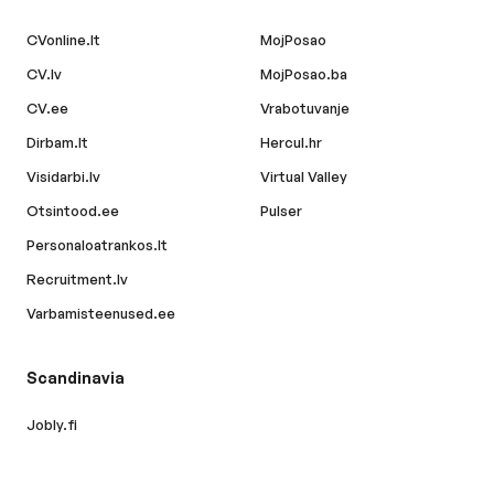
CVonline.lt
MojPosao
CV.lv
MojPosao.ba
CV.ee
Vrabotuvanje
Dirbam.lt
Hercul.hr
Visidarbi.lv
Virtual Valley
Otsintood.ee
Pulser
Personaloatrankos.lt
Recruitment.lv
Varbamisteenused.ee
Scandinavia
Jobly.fi