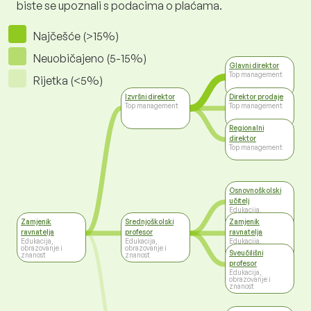
biste se upoznali s podacima o plaćama.
Najčešće (>15%)
Neuobičajeno (5-15%)
Glavni direktor
Top management
Rijetka (<5%)
Izvršni direktor
Direktor prodaje
Top management
Top management
Regionalni
direktor
Top management
Osnovnoškolski
učitelj
Edukacija,
obrazovanje i
Zamjenik
Srednjoškolski
Zamjenik
znanost
ravnatelja
profesor
ravnatelja
Edukacija,
Edukacija,
Edukacija,
obrazovanje i
obrazovanje i
obrazovanje i
Sveučilišni
znanost
znanost
znanost
profesor
Edukacija,
obrazovanje i
znanost