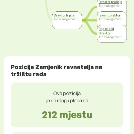
Direktor prodaje
Top management
Direktor filijale
Izvršni direktor
Top management
Top management
Regionalni
direktor
Top management
Pozicija Zamjenik ravnatelja na
tržištu rada
Ova pozicija
je na rangu plaća na
212 mjestu