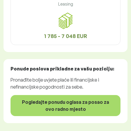
Leasing
1 785 - 7 048 EUR
Ponude poslova
prikladne za vašu poziciju:
Pronađite bolje uvjete plaće ili financijske i
nefinancijske pogodnosti za sebe.
Pogledajte ponudu oglasa za posao za
ovo radno mjesto