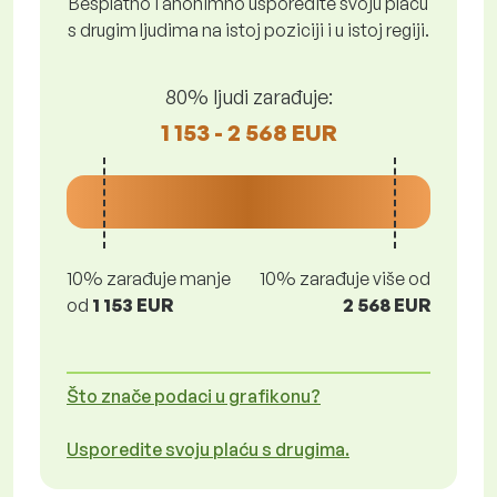
Besplatno i anonimno usporedite svoju plaću
s drugim ljudima na istoj poziciji i u istoj regiji.
80% ljudi zarađuje:
1 153 - 2 568 EUR
10% zarađuje manje
10% zarađuje više od
od
1 153 EUR
2 568 EUR
Što znače podaci u grafikonu?
Usporedite svoju plaću s drugima.