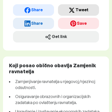
Share
Tweet
Share
Save
Get link
Koji posao obično obavlja Zamjenik
ravnatelja
Zamjenjivanje ravnatelja u njegovoj/njezinoj
odsutnosti.
Osiguravanje obrazovnih i organizacijskih
zadataka po ovlaštenju ravnatelja.
Upravljanje i izvršavanje ekonomskih zadataka