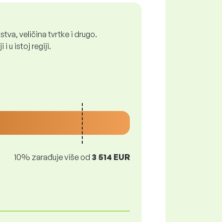
tva, veličina tvrtke i drugo.
 u istoj regiji.
10% zarađuje više od
3 514 EUR