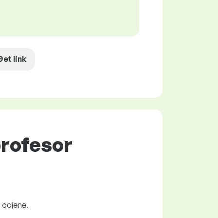
Get link
profesor
i ocjene.