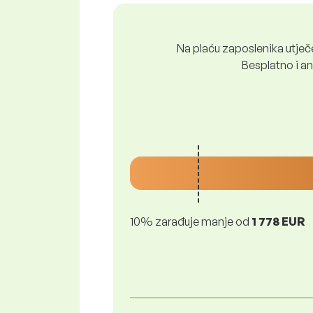
Na plaću zaposlenika utječe 
Besplatno i ano
10% zarađuje manje od
1 778 EUR