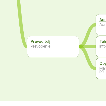
Adm
Adm
Prevoditelj
Teh
Prevođenje
Inf
Cop
Mar
PR