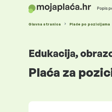
Popis po
Glavna stranica
Plaće
po pozicijama
Edukacija, obraz
Plaća za pozic