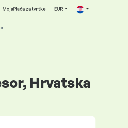
MojaPlaća za tvrtke
EUR
or
esor, Hrvatska