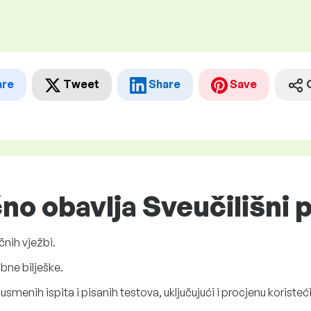
are
Tweet
Share
Save
čno obavlja Sveučilišni 
čnih vježbi.
bne bilješke.
usmenih ispita i pisanih testova, uključujući i procjenu koristeć