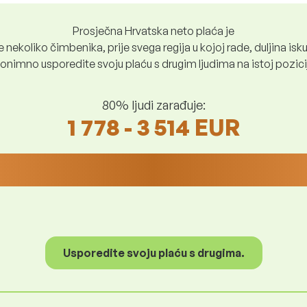
Prosječna Hrvatska neto plaća je
nekoliko čimbenika, prije svega regija u kojoj rade, duljina iskus
nimno usporedite svoju plaću s drugim ljudima na istoj poziciji i
80% ljudi zarađuje:
1 778 - 3 514 EUR
Usporedite svoju plaću s drugima.