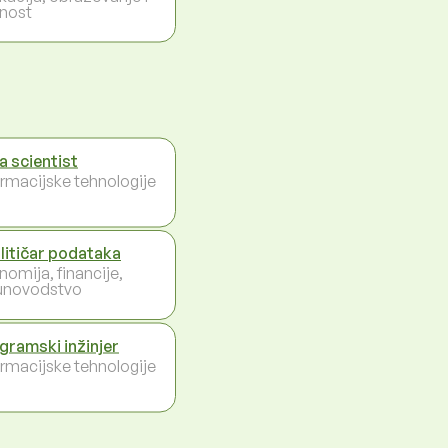
nost
a scientist
ormacijske tehnologije
litičar podataka
nomija, financije,
unovodstvo
gramski inžinjer
ormacijske tehnologije