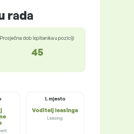
u rada
Prosječna dob ispitanika u poziciji
45
o
1. mjesto
j
Voditelj leasinga
ne
Leasing
e
ent