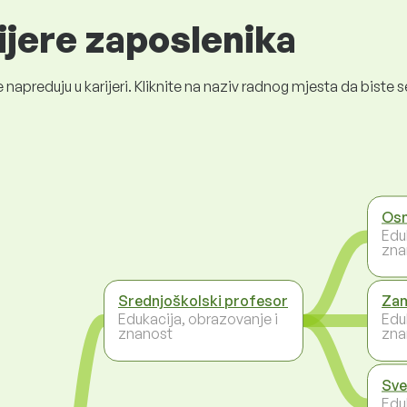
ijere zaposlenika
 napreduju u karijeri. Kliknite na naziv radnog mjesta da bist
Osn
Edu
zna
Srednjoškolski profesor
Zam
Edukacija, obrazovanje i
Edu
znanost
zna
Sve
Edu