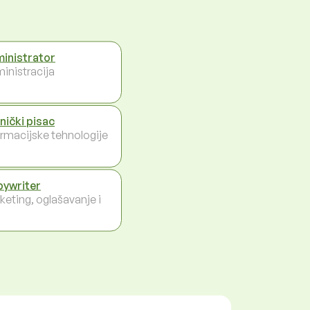
inistrator
inistracija
nički pisac
ormacijske tehnologije
ywriter
keting, oglašavanje i