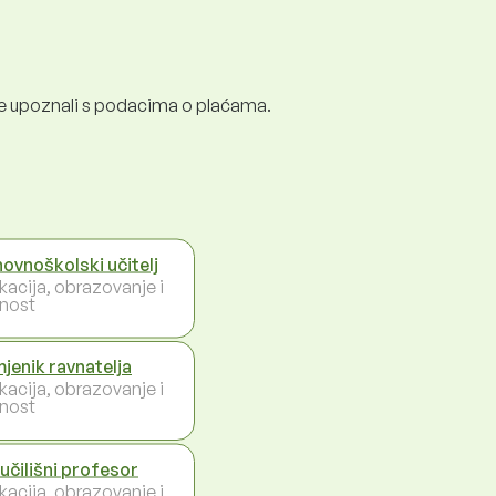
e se upoznali s podacima o plaćama.
ovnoškolski učitelj
kacija, obrazovanje i
nost
jenik ravnatelja
kacija, obrazovanje i
nost
učilišni profesor
kacija, obrazovanje i