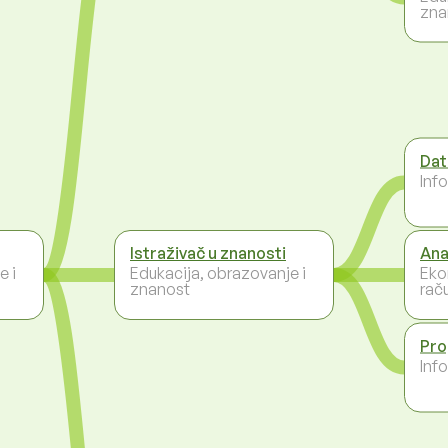
zna
Dat
Inf
Istraživač u znanosti
Ana
e i
Edukacija, obrazovanje i
Eko
znanost
rač
Pro
Inf