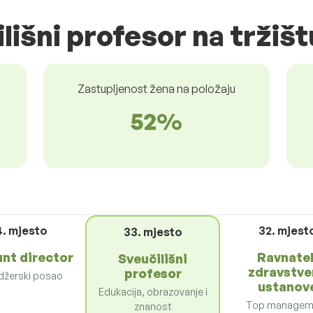
lišni profesor na tržišt
Zastupljenost žena na položaju
52%
4. mjesto
32. mjest
33. mjesto
nt director
Ravnatel
Sveučilišni
zdravstve
profesor
žerski posao
ustanov
Edukacija, obrazovanje i
Top managem
znanost