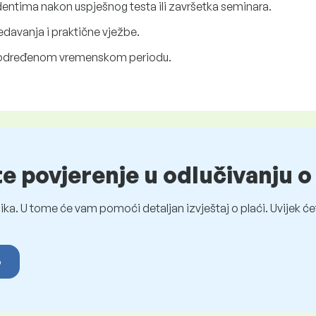
udentima nakon uspješnog testa ili završetka seminara.
edavanja i praktične vježbe.
u određenom vremenskom periodu.
te povjerenje u odlučivanju 
ka. U tome će vam pomoći detaljan izvještaj o plaći. Uvijek ćet
o