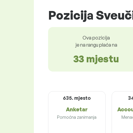
Pozicija Sveuči
Ova pozicija
je na rangu plaća na
33 mjestu
635. mjesto
3
Anketar
Accou
Pomoćna zanimanja
Menad