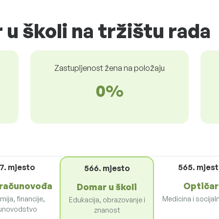
u školi na tržištu rada
Zastupljenost žena na položaju
0%
7. mjesto
565. mjes
566. mjesto
 računovođa
Optičar
Domar u školi
ija, financije,
Medicina i socijal
Edukacija, obrazovanje i
unovodstvo
znanost