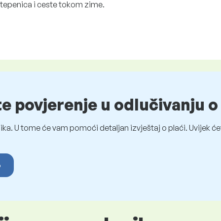
, stepenica i ceste tokom zime.
te povjerenje u odlučivanju 
ka. U tome će vam pomoći detaljan izvještaj o plaći. Uvijek ćet
o