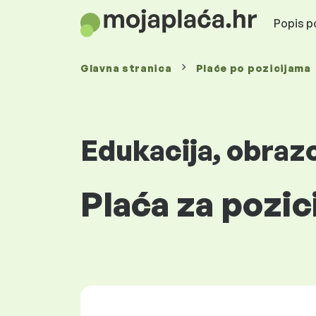
Popis po
Glavna stranica
Plaće
po pozicijama
Edukacija, obraz
Plaća za pozic