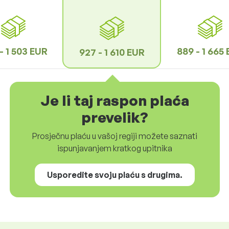
 - 1 503 EUR
889 - 1 665
927 - 1 610 EUR
Je li taj raspon plaća
prevelik?
Prosječnu plaću u vašoj regiji možete saznati
ispunjavanjem kratkog upitnika
Usporedite svoju plaću s drugima.