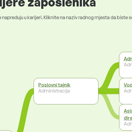
ijere zaposlenika
 napreduju u karijeri. Kliknite na naziv radnog mjesta da bist
Adm
Adm
Poslovni tajnik
Vod
Administracija
Adm
Asi
dir
Adm