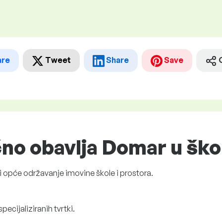
are
Tweet
Share
Save
čno obavlja Domar u ško
 opće održavanje imovine škole i prostora.
ecijaliziranih tvrtki.