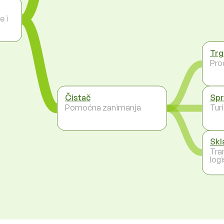
e i
Trg
Pro
Čistač
Spr
Pomoćna zanimanja
Tur
Skl
Tra
logi