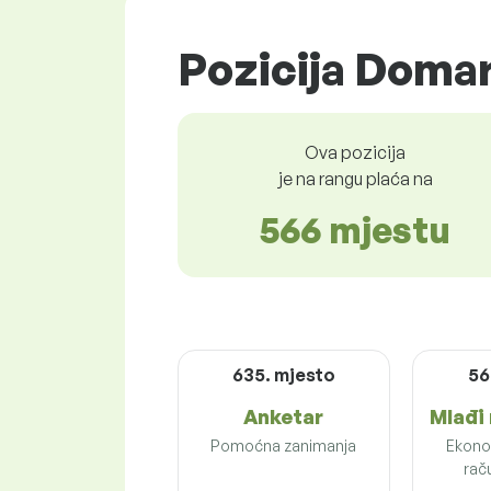
Pozicija Domar 
Ova pozicija
je na rangu plaća na
566 mjestu
635. mjesto
56
Anketar
Mlađi
Pomoćna zanimanja
Ekonom
rač