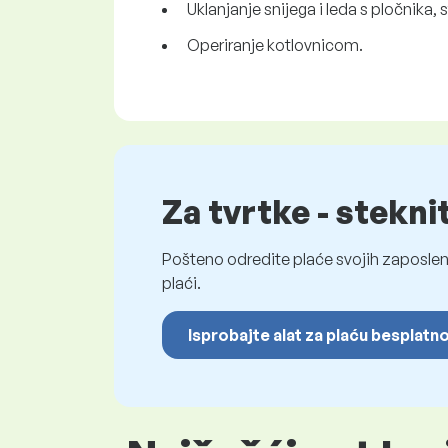
Uklanjanje snijega i leda s pločnika
Operiranje kotlovnicom.
Za tvrtke - stekni
Pošteno odredite plaće svojih zaposleni
plaći.
Isprobajte alat za plaću besplatn