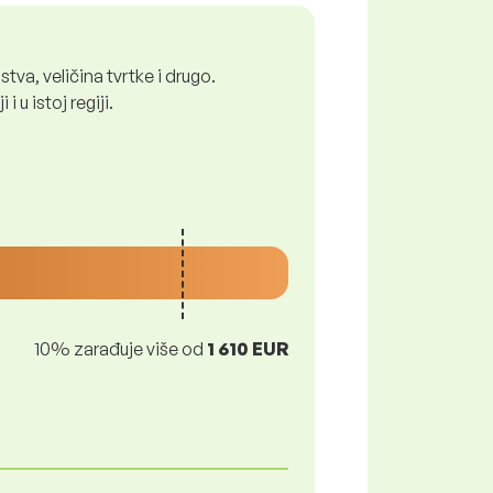
tva, veličina tvrtke i drugo.
 u istoj regiji.
10% zarađuje više od
1 610 EUR