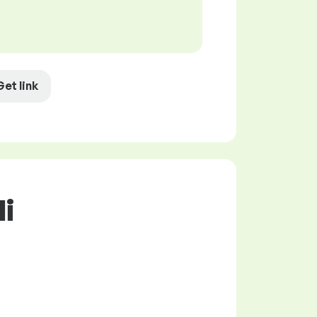
Get link
li