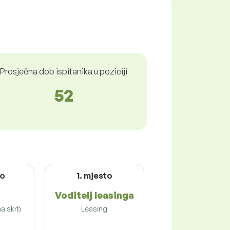
Prosječna dob ispitanika u poziciji
52
to
1. mjesto
Voditelj leasinga
na skrb
Leasing