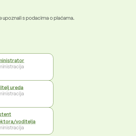
e se upoznali s podacima o plaćama.
inistrator
inistracija
itelj ureda
inistracija
stent
ektora/voditelja
inistracija