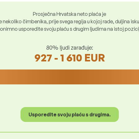
Prosječna Hrvatska neto plaća je
nekoliko čimbenika, prije svega regija u kojoj rade, duljina iskus
nimno usporedite svoju plaću s drugim ljudima na istoj poziciji i
80% ljudi zarađuje:
927 - 1 610 EUR
Usporedite svoju plaću s drugima.