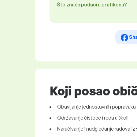
Što znače podaci u grafikonu?
Sh
Koji posao obi
Obavljanje jednostavnih popravaka i
Održavanje čistoće i reda u školi.
Naručivanje i nadgledanje radova iz sp