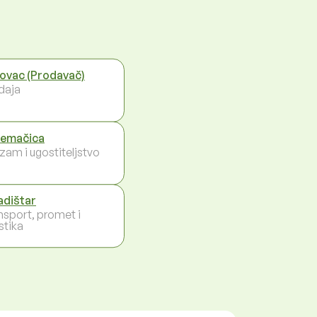
ovac (Prodavač)
daja
emačica
izam i ugostiteljstvo
adištar
nsport, promet i
stika