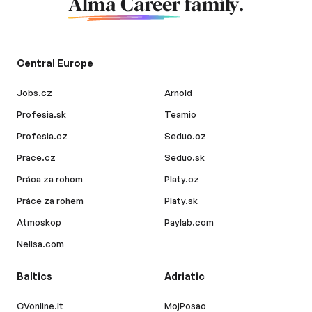
Alma Career
family.
Central Europe
Jobs.cz
Arnold
Profesia.sk
Teamio
Profesia.cz
Seduo.cz
Prace.cz
Seduo.sk
Práca za rohom
Platy.cz
Práce za rohem
Platy.sk
Atmoskop
Paylab.com
Nelisa.com
Baltics
Adriatic
CVonline.lt
MojPosao