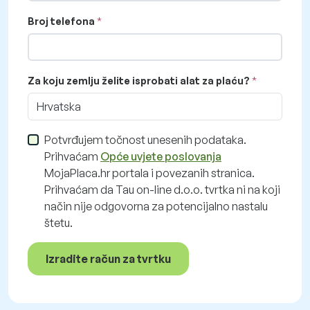
Broj telefona
Za koju zemlju želite isprobati alat za plaću?
Hrvatska
Potvrđujem točnost unesenih podataka.
Prihvaćam
Opće uvjete poslovanja
MojaPlaca.hr portala i povezanih stranica.
Prihvaćam da Tau on-line d.o.o. tvrtka ni na koji
način nije odgovorna za potencijalno nastalu
štetu.
Izradite račun za tvrtku