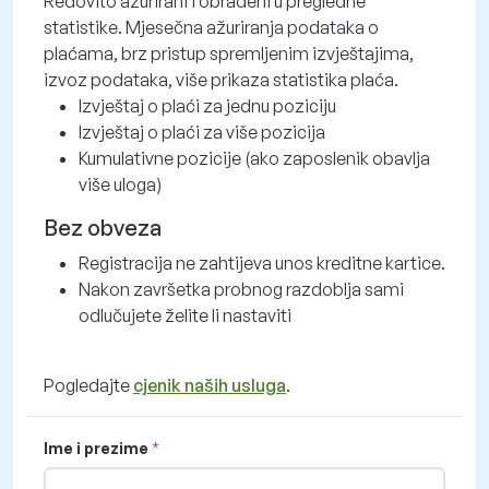
Redovito ažurirani i obrađeni u pregledne
statistike. Mjesečna ažuriranja podataka o
plaćama, brz pristup spremljenim izvještajima,
izvoz podataka, više prikaza statistika plaća.
Izvještaj o plaći za jednu poziciju
Izvještaj o plaći za više pozicija
Kumulativne pozicije (ako zaposlenik obavlja
više uloga)
Bez obveza
Registracija ne zahtijeva unos kreditne kartice.
Nakon završetka probnog razdoblja sami
odlučujete želite li nastaviti
Pogledajte
cjenik naših usluga
.
Ime i prezime