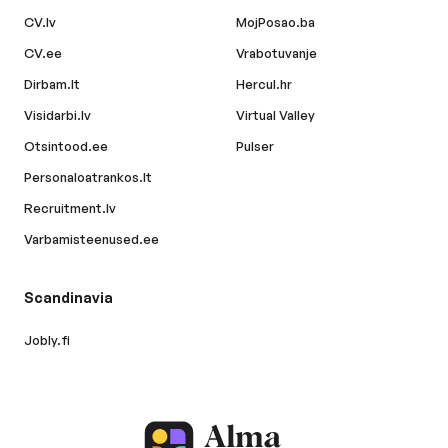
CV.lv
MojPosao.ba
CV.ee
Vrabotuvanje
Dirbam.lt
Hercul.hr
Visidarbi.lv
Virtual Valley
Otsintood.ee
Pulser
Personaloatrankos.lt
Recruitment.lv
Varbamisteenused.ee
Scandinavia
Jobly.fi