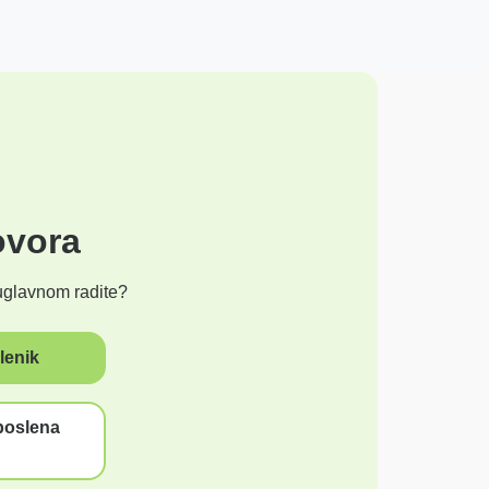
ovora
glavnom radite?
lenik
poslena