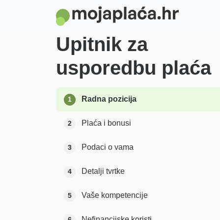
Upitnik za
usporedbu plaća
Radna pozicija
1
Plaća i bonusi
2
Podaci o vama
3
Detalji tvrtke
4
Vaše kompetencije
5
Nefinancijske koristi
6