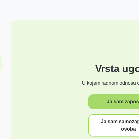
Vrsta ug
U kojem radnom odnosu u
Ja sam zapos
Ja sam samoza
osoba