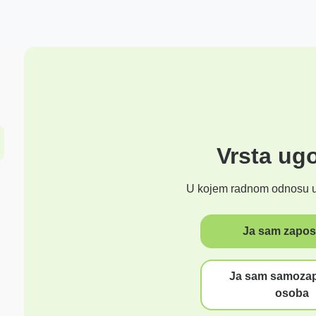
Vrsta ug
U kojem radnom odnosu u
Ja sam zapos
Ja sam samoza
osoba