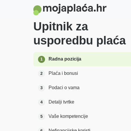
Upitnik za
usporedbu plaća
Radna pozicija
1
Plaća i bonusi
2
Podaci o vama
3
Detalji tvrtke
4
Vaše kompetencije
5
Nefinancijske koristi
6