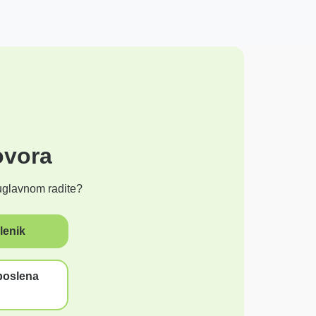
ovora
glavnom radite?
lenik
poslena